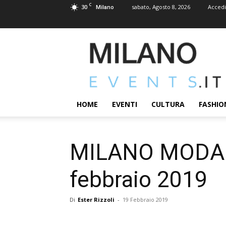
C
30
sabato, Agosto 8, 2026
Accedi
Milano
MILANOEVENTS.IT
|
News
2.0
ed
Eventi
HOME
EVENTI
CULTURA
FASHIO
a
Milano
MILANO MODA DO
febbraio 2019
Di
Ester Rizzoli
-
19 Febbraio 2019