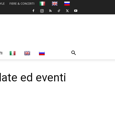
TYLE
FIERE & CONCERTI
TI
te ed eventi