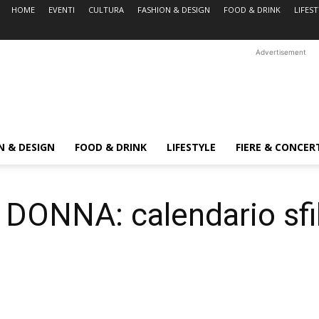
HOME
EVENTI
CULTURA
FASHION & DESIGN
FOOD & DRINK
LIFES
Advertisement
N & DESIGN
FOOD & DRINK
LIFESTYLE
FIERE & CONCER
NNA: calendario sfila