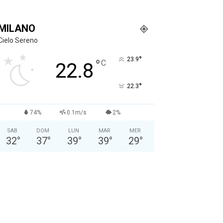
MILANO
Cielo Sereno
°
23.9
°
C
22.8
°
22.3
74%
0.1m/s
2%
SAB
DOM
LUN
MAR
MER
32
°
37
°
39
°
39
°
29
°