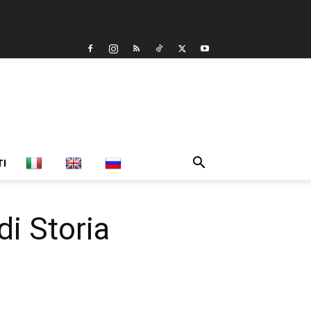
TI
i Storia