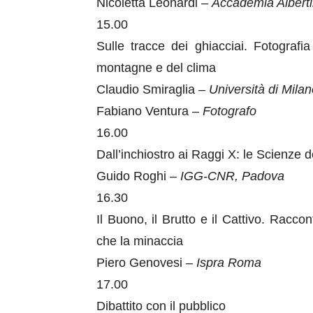
Nicoletta Leonardi –
Accademia Albertin
15.00
Sulle tracce dei ghiacciai. Fotograf
montagne e del clima
Claudio Smiraglia –
Università di Mila
Fabiano Ventura –
Fotografo
16.00
Dall’inchiostro ai Raggi X: le Scienze 
Guido Roghi –
IGG-CNR, Padova
16.30
Il Buono, il Brutto e il Cattivo. Racco
che la minaccia
Piero Genovesi –
Ispra Roma
17.00
Dibattito con il pubblico