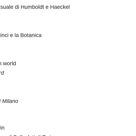
visuale di Humboldt e Haeckel
a
inci e la Botanica
n world
rd
i Milano
in