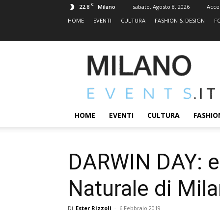
C
22.8
sabato, Agosto 8, 2026
Acce
Milano
HOME
EVENTI
CULTURA
FASHION & DESIGN
F
MILANOEVENTS.IT
|
News
2.0
ed
Eventi
HOME
EVENTI
CULTURA
FASHIO
a
Milano
DARWIN DAY: eve
Naturale di Mil
Di
Ester Rizzoli
-
6 Febbraio 2019