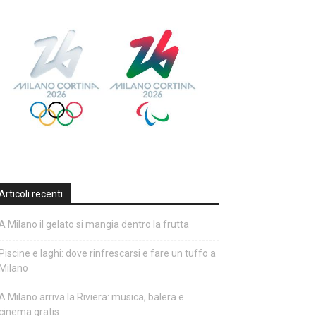
Articoli recenti
A Milano il gelato si mangia dentro la frutta
Piscine e laghi: dove rinfrescarsi e fare un tuffo a
Milano
A Milano arriva la Riviera: musica, balera e
cinema gratis