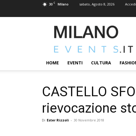
C
30
sabato, Agosto 8, 2026
Accedi
Milano
MILANOEVENTS.IT
|
News
2.0
ed
Eventi
HOME
EVENTI
CULTURA
FASHIO
a
Milano
CASTELLO SFORZ
rievocazione sto
Di
Ester Rizzoli
-
30 Novembre 2018