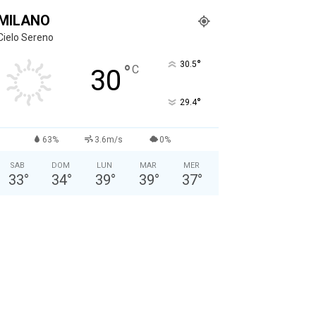
MILANO
Cielo Sereno
°
30.5
°
C
30
°
29.4
63%
3.6m/s
0%
SAB
DOM
LUN
MAR
MER
33
°
34
°
39
°
39
°
37
°