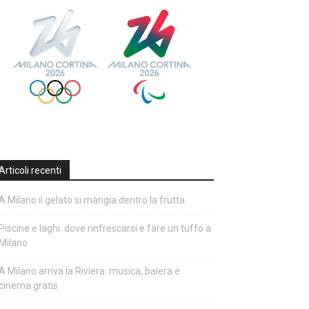
Articoli recenti
A Milano il gelato si mangia dentro la frutta
Piscine e laghi: dove rinfrescarsi e fare un tuffo a
Milano
A Milano arriva la Riviera: musica, balera e
cinema gratis