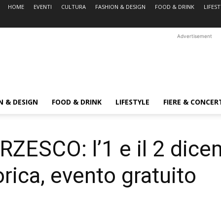
HOME
EVENTI
CULTURA
FASHION & DESIGN
FOOD & DRINK
LIFES
Advertisement
N & DESIGN
FOOD & DRINK
LIFESTYLE
FIERE & CONCER
ESCO: l’1 e il 2 dice
rica, evento gratuito