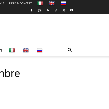
TYLE
FIERE & CONCERTI
TI
mbre