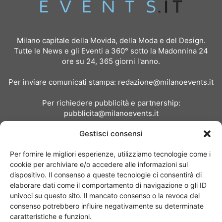
Milano capitale della Movida, della Moda e del Design.
Tutte le News e gli Eventi a 360° sotto la Madonnina 24
ore su 24, 365 giorni l'anno.
Per inviare comunicati stampa:
redazione@milanoevents.it
Per richiedere pubblicità e partnership:
pubblicita@milanoevents.it
Gestisci consensi
SEGUICI
Per fornire le migliori esperienze, utilizziamo tecnologie come i
cookie per archiviare e/o accedere alle informazioni sul
dispositivo. Il consenso a queste tecnologie ci consentirà di
elaborare dati come il comportamento di navigazione o gli ID
univoci su questo sito. Il mancato consenso o la revoca del
consenso potrebbero influire negativamente su determinate
Chi siamo
I Nostri Clienti
Contattaci
Collabora con noi
caratteristiche e funzioni.