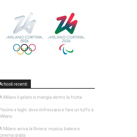
Articoli recenti
A Milano il gelato si mangia dentro la frutta
Piscine e laghi: dove rinfrescarsi e fare un tuffo a
Milano
A Milano arriva la Riviera: musica, balera e
cinema gratis