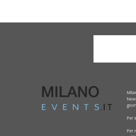
Mila
News
giorn
Per 
Per r