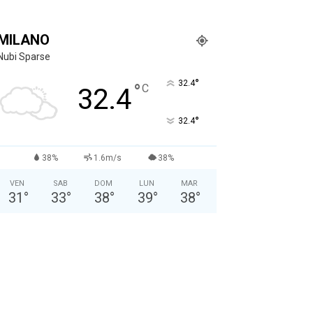
MILANO
Nubi Sparse
°
32.4
°
C
32.4
°
32.4
38%
1.6m/s
38%
VEN
SAB
DOM
LUN
MAR
31
°
33
°
38
°
39
°
38
°