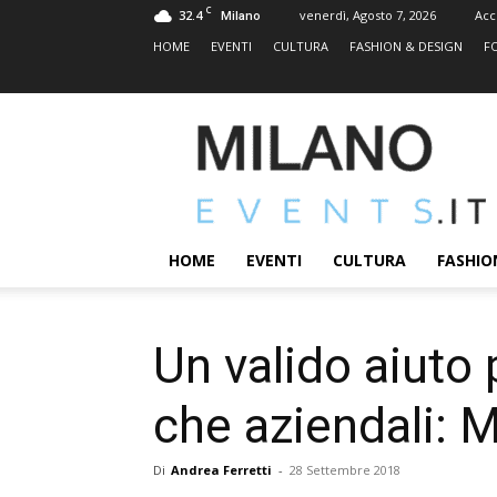
C
32.4
venerdì, Agosto 7, 2026
Acc
Milano
HOME
EVENTI
CULTURA
FASHION & DESIGN
F
MILANOEVENTS.IT
|
News
2.0
ed
Eventi
HOME
EVENTI
CULTURA
FASHIO
a
Milano
Un valido aiuto 
che aziendali: M
Di
Andrea Ferretti
-
28 Settembre 2018