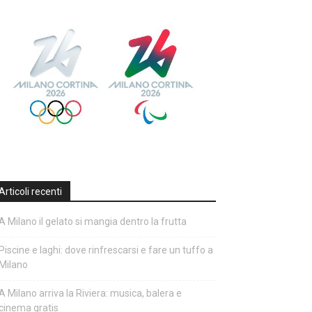
Articoli recenti
A Milano il gelato si mangia dentro la frutta
Piscine e laghi: dove rinfrescarsi e fare un tuffo a
Milano
A Milano arriva la Riviera: musica, balera e
cinema gratis