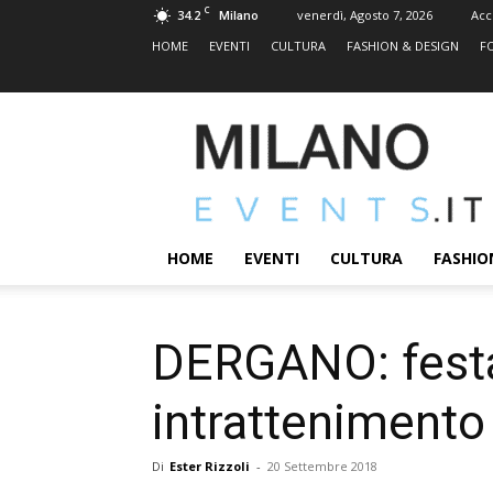
C
34.2
venerdì, Agosto 7, 2026
Acc
Milano
HOME
EVENTI
CULTURA
FASHION & DESIGN
F
MILANOEVENTS.IT
|
News
2.0
ed
Eventi
HOME
EVENTI
CULTURA
FASHIO
a
Milano
DERGANO: festa 
intrattenimento
Di
Ester Rizzoli
-
20 Settembre 2018