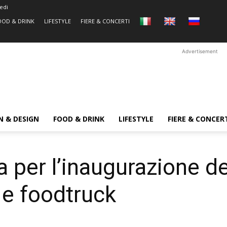
edi
OOD & DRINK
LIFESTYLE
FIERE & CONCERTI
Advertisement
N & DESIGN
FOOD & DRINK
LIFESTYLE
FIERE & CONCER
per l’inaugurazione de
 e foodtruck