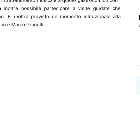
ll’intrattenimento musicale a quello gastronomico con i
 inoltre possibile partecipare a visite guidate che
o. E’ inoltre previsto un momento istituzionale alla
an e Marco Granelli.