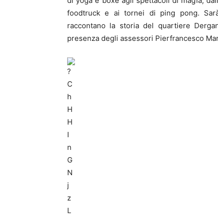
di yoga e boxe agli spettacoli di magia, da
foodtruck e ai tornei di ping pong. Sarà
raccontano la storia del quartiere Dergan
presenza degli assessori Pierfrancesco Mar