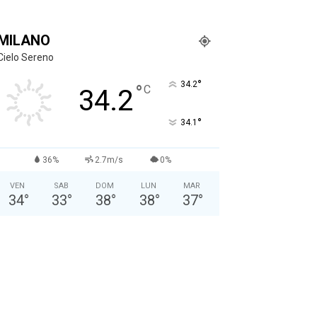
MILANO
Cielo Sereno
°
34.2
°
C
34.2
°
34.1
36%
2.7m/s
0%
VEN
SAB
DOM
LUN
MAR
34
°
33
°
38
°
38
°
37
°