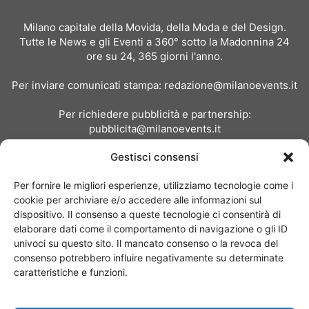
Milano capitale della Movida, della Moda e del Design.
Tutte le News e gli Eventi a 360° sotto la Madonnina 24
ore su 24, 365 giorni l'anno.
Per inviare comunicati stampa:
redazione@milanoevents.it
Per richiedere pubblicità e partnership:
pubblicita@milanoevents.it
Gestisci consensi
SEGUICI
Per fornire le migliori esperienze, utilizziamo tecnologie come i
cookie per archiviare e/o accedere alle informazioni sul
dispositivo. Il consenso a queste tecnologie ci consentirà di
elaborare dati come il comportamento di navigazione o gli ID
univoci su questo sito. Il mancato consenso o la revoca del
consenso potrebbero influire negativamente su determinate
Chi siamo
I Nostri Clienti
Contattaci
Collabora con noi
caratteristiche e funzioni.
Pubblicità
Privacy policy
Linee editoriali