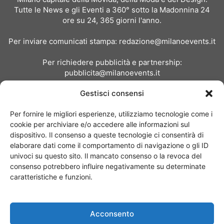
Tutte le News e gli Eventi a 360° sotto la Madonnina 24
ore su 24, 365 giorni l'anno.
Per inviare comunicati stampa:
redazione@milanoevents.it
Per richiedere pubblicità e partnership:
pubblicita@milanoevents.it
Gestisci consensi
SEGUICI
Per fornire le migliori esperienze, utilizziamo tecnologie come i
cookie per archiviare e/o accedere alle informazioni sul
dispositivo. Il consenso a queste tecnologie ci consentirà di
elaborare dati come il comportamento di navigazione o gli ID
univoci su questo sito. Il mancato consenso o la revoca del
consenso potrebbero influire negativamente su determinate
Chi siamo
I Nostri Clienti
Contattaci
Collabora con noi
caratteristiche e funzioni.
Pubblicità
Privacy policy
Linee editoriali
Acconsento
© Copyright 2017 - MilanoEvents.it© managed by