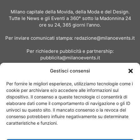
Milano capitale della Movida, della Moda e del Design.
Tutte le News e gli Eventi a 360° sotto la Madonnina 24
ore su 24, 365 giorni l'anno.
Per inviare comunicati stampa:
redazione@milanoevents.it
Per richiedere pubblicità e partnership:
pubblicita@milanoevents.it
Gestisci consensi
SEGUICI
Per fornire le migliori esperienze, utilizziamo tecnologie come i
cookie per archiviare e/o accedere alle informazioni sul
dispositivo. Il consenso a queste tecnologie ci consentirà di
elaborare dati come il comportamento di navigazione o gli ID
univoci su questo sito. Il mancato consenso o la revoca del
consenso potrebbero influire negativamente su determinate
Chi siamo
I Nostri Clienti
Contattaci
Collabora con noi
caratteristiche e funzioni.
Pubblicità
Privacy policy
Linee editoriali