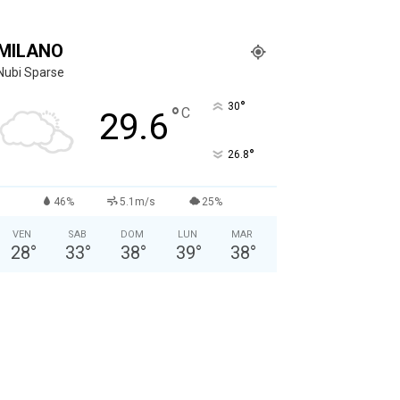
MILANO
Nubi Sparse
°
30
°
C
29.6
°
26.8
46%
5.1m/s
25%
VEN
SAB
DOM
LUN
MAR
28
°
33
°
38
°
39
°
38
°