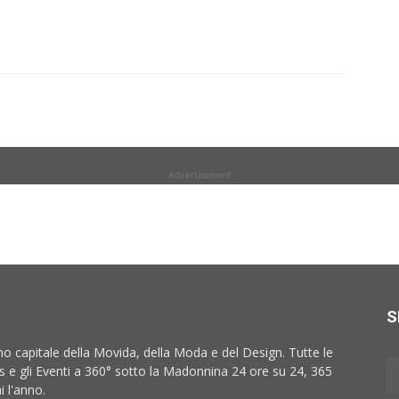
Advertisement
S
no capitale della Movida, della Moda e del Design. Tutte le
 e gli Eventi a 360° sotto la Madonnina 24 ore su 24, 365
i l'anno.