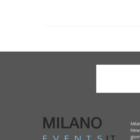
Mila
News
giorn