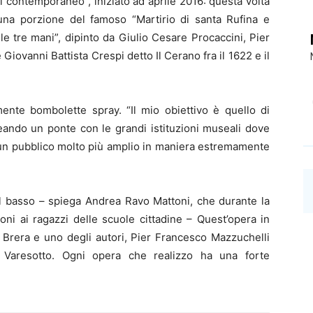
 contemporaneo”, iniziato ad aprile 2016: questa volta
 una porzione del famoso “Martirio di santa Rufina e
e tre mani”, dipinto da Giulio Cesare Procaccini, Pier
iovanni Battista Crespi detto Il Cerano fra il 1622 e il
amente bombolette spray. “Il mio obiettivo è quello di
reando un ponte con le grandi istituzioni museali dove
o un pubblico molto più amplio in maniera estremamente
 dal basso – spiega Andrea Ravo Mattoni, che durante la
oni ai ragazzi delle scuole cittadine – Quest’opera in
i Brera e uno degli autori, Pier Francesco Mazzuchelli
 Varesotto. Ogni opera che realizzo ha una forte