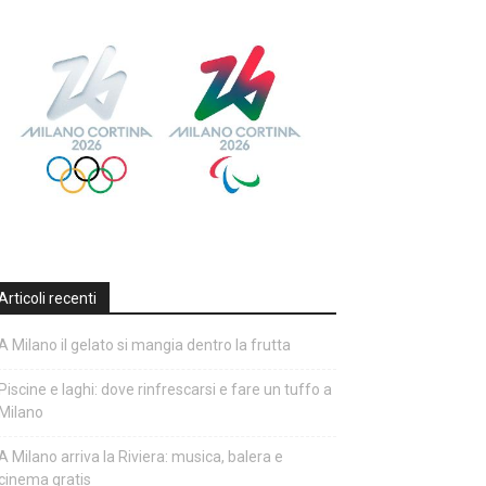
Articoli recenti
A Milano il gelato si mangia dentro la frutta
Piscine e laghi: dove rinfrescarsi e fare un tuffo a
Milano
A Milano arriva la Riviera: musica, balera e
cinema gratis