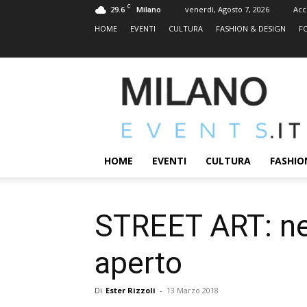
C
29.6
venerdì, Agosto 7, 2026
Acc
Milano
HOME
EVENTI
CULTURA
FASHION & DESIGN
F
MILANOEVENTS.IT
|
News
2.0
ed
Eventi
HOME
EVENTI
CULTURA
FASHIO
a
Milano
STREET ART: nel
aperto
Di
Ester Rizzoli
-
13 Marzo 2018