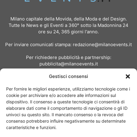
Milano capitale della Movida, della Moda e del Design.
Tutte le News e gli Eventi a 360° sotto la Madonnina 24
ore su 24, 365 giorni l'anno.
Per inviare comunicati stampa:
redazione@milanoevents.it
Per richiedere pubblicità e partnership:
pubblicita@milanoevents.it
Gestisci consensi
SEGUICI
Per fornire le migliori esperienze, utilizziamo tecnologie come i
cookie per archiviare e/o accedere alle informazioni sul
dispositivo. Il consenso a queste tecnologie ci consentirà di
elaborare dati come il comportamento di navigazione o gli ID
univoci su questo sito. Il mancato consenso o la revoca del
consenso potrebbero influire negativamente su determinate
Chi siamo
I Nostri Clienti
Contattaci
Collabora con noi
caratteristiche e funzioni.