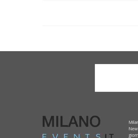
Mila
News
giorn