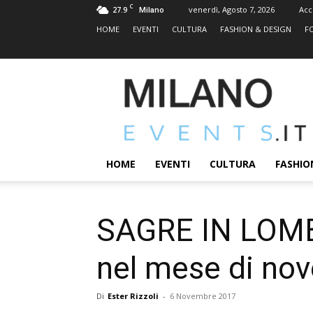
C
27.9
venerdì, Agosto 7, 2026
Acc
Milano
HOME
EVENTI
CULTURA
FASHION & DESIGN
F
MILANOEVENTS.IT
|
News
2.0
ed
Eventi
HOME
EVENTI
CULTURA
FASHIO
a
Milano
SAGRE IN LOMBA
nel mese di no
Di
Ester Rizzoli
-
6 Novembre 2017