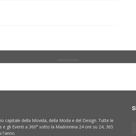
Advertisement
S
no capitale della Movida, della Moda e del Design. Tutte le
 e gli Eventi a 360° sotto la Madonnina 24 ore su 24, 365
i l'anno.