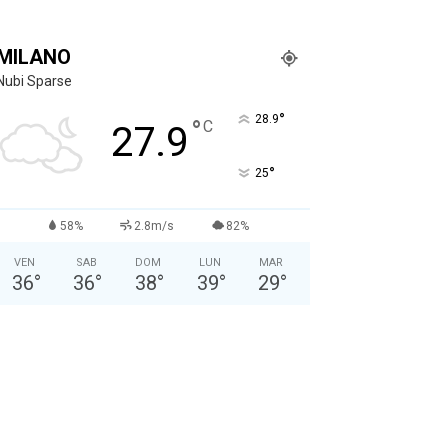
MILANO
Nubi Sparse
°
28.9
°
C
27.9
°
25
58%
2.8m/s
82%
VEN
SAB
DOM
LUN
MAR
36
°
36
°
38
°
39
°
29
°