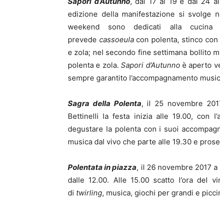
Sapori d’Autunno
, dal 17 al 19 e dal 24
edizione della manifestazione si svolge ne
weekend sono dedicati alla cucina
prevede
cassoeula
con polenta, stinco con 
e zola; nel secondo fine settimana bollito m
polenta e zola.
Sapori d’Autunno
è aperto v
sempre garantito l’accompagnamento musicale
Sagra della Polenta
, il 25 novembre 20
Bettinelli la festa inizia alle 19.00, con 
degustare la polenta con i suoi accompagna
musica dal vivo che parte alle 19.30 e pros
Polentata in piazza
, il 26 novembre 2017 a
dalle 12.00. Alle 15.00 scatto l’ora del 
di
twirling
, musica, giochi per grandi e piccin