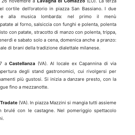
 al 26 novembre a
Lavagna di Comazzo
(LO). La terza
l cortile dell’oratorio in piazza San Bassiano. I due
 e alla musica lombarda: nel primo il menù
patate al forno, salsiccia con funghi e polenta, polenta
isto con patate, stracotto di manzo con polenta, trippa,
enerdì e sabato solo a cena, domenica anche a pranzo:
 di brani della tradizione dialettale milanese.
17 a
Castellanza
(VA). Al locale ex Capannina di via
l’apertura degli stand gastronomici, cui rivolgersi per
menti più gustosi. Si inizia a danzare presto, con la
egue fino a mezzanotte.
Tradate
(VA). In piazza Mazzini si mangia tutti assieme
vin brulé con le castagne. Nel pomeriggio spettacolo
i.