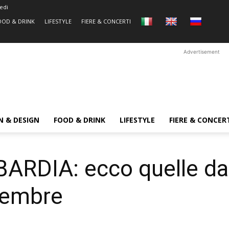
edi
OOD & DRINK
LIFESTYLE
FIERE & CONCERTI
Advertisement
N & DESIGN
FOOD & DRINK
LIFESTYLE
FIERE & CONCER
RDIA: ecco quelle da
vembre