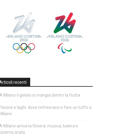
Articoli recenti
A Milano il gelato si mangia dentro la frutta
Piscine e laghi: dove rinfrescarsi e fare un tuffo a
Milano
A Milano arriva la Riviera: musica, balera e
cinema gratis