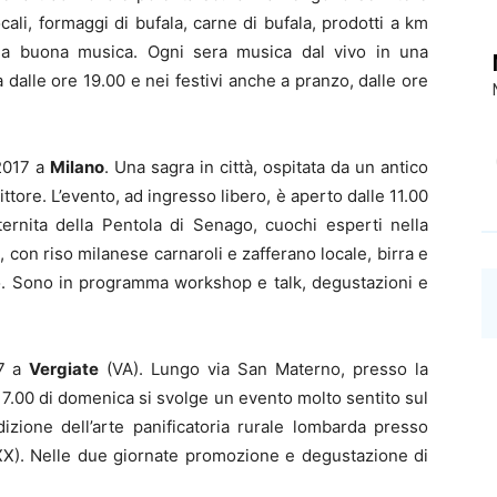
ocali, formaggi di bufala, carne di bufala, prodotti a km
 da buona musica. Ogni sera musica dal vivo in una
a dalle ore 19.00 e nei festivi anche a pranzo, dalle ore
2017 a
Milano
. Una sagra in città, ospitata da un antico
ttore. L’evento, ad ingresso libero, è aperto dalle 11.00
aternita della Pentola di Senago, cuochi esperti nella
, con riso milanese carnaroli e zafferano locale, birra e
tto. Sono in programma workshop e talk, degustazioni e
17 a
Vergiate
(VA). Lungo via San Materno, presso la
 17.00 di domenica si svolge un evento molto sentito sul
adizione dell’arte panificatoria rurale lombarda presso
 IXX). Nelle due giornate promozione e degustazione di