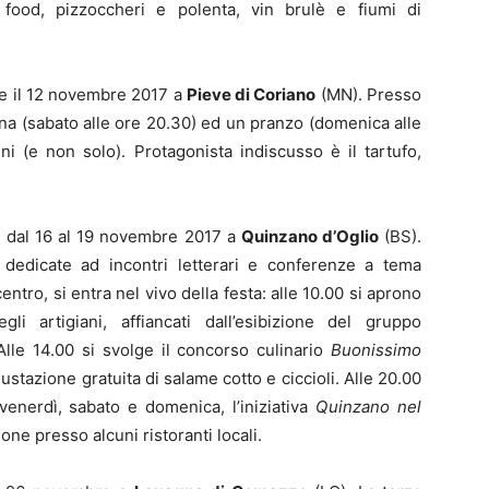
 food, pizzoccheri e polenta, vin brulè e fiumi di
1 e il 12 novembre 2017 a
Pieve di Coriano
(MN). Presso
a (sabato alle ore 20.30) ed un pranzo (domenica alle
dini (e non solo). Protagonista indiscusso è il tartufo,
, dal 16 al 19 novembre 2017 a
Quinzano d’Oglio
(BS).
dedicate ad incontri letterari e conferenze a tema
ntro, si entra nel vivo della festa: alle 10.00 si aprono
li artigiani, affiancati dall’esibizione del gruppo
Alle 14.00 si svolge il concorso culinario
Buonissimo
gustazione gratuita di salame cotto e ciccioli. Alle 20.00
venerdì, sabato e domenica, l’iniziativa
Quinzano nel
ione presso alcuni ristoranti locali.