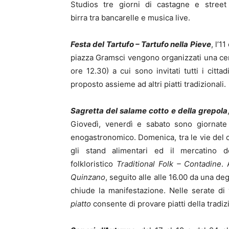
Studios tre giorni di castagne e street
birra tra bancarelle e musica live.
Festa del Tartufo – Tartufo nella Pieve
, l’1
piazza Gramsci vengono organizzati una cen
ore 12.30) a cui sono invitati tutti i citta
proposto assieme ad altri piatti tradizionali.
Sagretta del salame cotto e della grepola
Giovedì, venerdì e sabato sono giornate 
enogastronomico. Domenica, tra le vie del ce
gli stand alimentari ed il mercatino deg
folkloristico
Traditional Folk – Contadine
. 
Quinzano
, seguito alle alle 16.00 da una de
chiude la manifestazione. Nelle serate di 
piatto
consente di provare piatti della tradiz