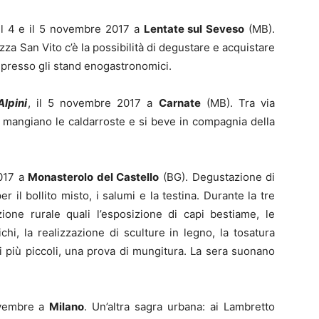
 il 4 e il 5 novembre 2017 a
Lentate sul Seveso
(MB).
iazza San Vito c’è la possibilità di degustare e acquistare
ne presso gli stand enogastronomici.
lpini
, il 5 novembre 2017 a
Carnate
(MB). Tra via
, si mangiano le caldarroste e si beve in compagnia della
2017 a
Monasterolo del Castello
(BG). Degustazione di
er il bollito misto, i salumi e la testina. Durante la tre
ione rurale quali l’esposizione di capi bestiame, le
chi, la realizzazione di sculture in legno, la tosatura
r i più piccoli, una prova di mungitura. La sera suonano
novembre a
Milano
. Un’altra sagra urbana: ai Lambretto