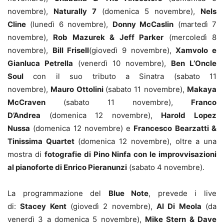
novembre),
Naturally 7
(domenica 5 novembre),
Nels
Cline
(lunedì 6 novembre),
Donny McCaslin
(martedì 7
novembre),
Rob Mazurek & Jeff Parker
(mercoledì 8
novembre),
Bill Frisell
(giovedì 9 novembre),
Xamvolo e
Gianluca Petrella
(venerdì 10 novembre),
Ben L’Oncle
Soul
con il suo tributo a Sinatra (sabato 11
novembre),
Mauro Ottolini
(sabato 11 novembre),
Makaya
McCraven
(sabato 11 novembre),
Franco
D’Andrea
(domenica 12 novembre),
Harold Lopez
Nussa
(domenica 12 novembre) e
Francesco Bearzatti &
Tinissima Quartet
(domenica 12 novembre), oltre a una
mostra di
fotografie di Pino Ninfa con le improvvisazioni
al pianoforte di Enrico Pieranunzi
(sabato 4 novembre).
La programmazione del
Blue Note
, prevede i live
di:
Stacey Kent
(giovedì 2 novembre),
Al Di Meola
(da
venerdì 3 a domenica 5 novembre),
Mike Stern & Dave