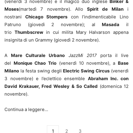
(venerdì 3 novembre) e il magico duo inglese
Binker &
Moses
(martedì 7 novembre). Allo
Spirit de Milan
i
nostrani
Chicago Stompers
con l’indimenticabile Lino
Patruno (giovedì 2 novembre); al
Masada
il
trio
Thumbscrew
in cui milita Mary Halvarson appena
insignita di un Grammy (giovedì 2 novembre).
A
Mare Culturale Urbano
JazzMi 2017
porta il live
del
Monique Chao Trio
(venerdì 10 novembre), a
Base
Milano
la festa swing degli
Electric Swing Circus
(venerdì
3 novembre) e l’eclettico ensemble
Abraham Inc. con
David Krakauer, Fred Wesley & So Called
(domenica 12
novembre).
Continua a leggere…
1
2
3