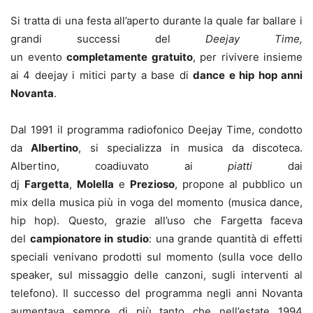
Si tratta di una festa all’aperto durante la quale far ballare i
grandi successi del
Deejay Time,
un evento
completamente gratuito
, per rivivere insieme
ai 4 deejay i mitici party a base di
dance e hip hop anni
Novanta
.
Dal 1991 il programma radiofonico Deejay Time, condotto
da
Albertino
, si specializza in musica da discoteca.
Albertino, coadiuvato ai
piatti
dai
dj
Fargetta
,
Molella
e
Prezioso
, propone al pubblico un
mix della musica più in voga del momento (musica dance,
hip hop). Questo, grazie all’uso che Fargetta faceva
del
campionatore in studio
: una grande quantità di effetti
speciali venivano prodotti sul momento (sulla voce dello
speaker, sul missaggio delle canzoni, sugli interventi al
telefono). Il successo del programma negli anni Novanta
aumentava sempre di più tanto che nell’estate 1994