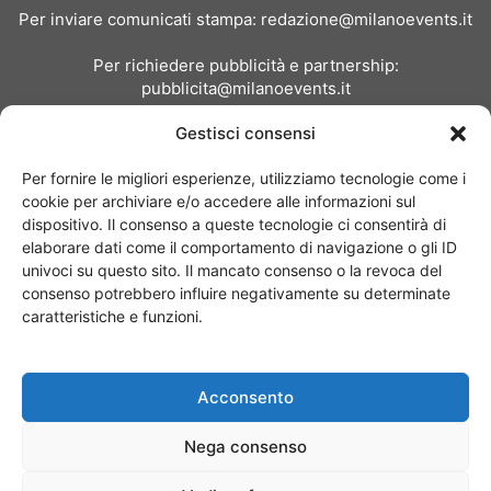
Per inviare comunicati stampa:
redazione@milanoevents.it
Per richiedere pubblicità e partnership:
pubblicita@milanoevents.it
Gestisci consensi
SEGUICI
Per fornire le migliori esperienze, utilizziamo tecnologie come i
cookie per archiviare e/o accedere alle informazioni sul
dispositivo. Il consenso a queste tecnologie ci consentirà di
elaborare dati come il comportamento di navigazione o gli ID
univoci su questo sito. Il mancato consenso o la revoca del
consenso potrebbero influire negativamente su determinate
Chi siamo
I Nostri Clienti
Contattaci
Collabora con noi
caratteristiche e funzioni.
Pubblicità
Privacy policy
Linee editoriali
Acconsento
© Copyright 2017 - MilanoEvents.it© managed by
Nega consenso