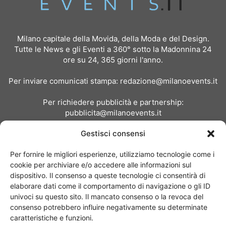
Milano capitale della Movida, della Moda e del Design.
Tutte le News e gli Eventi a 360° sotto la Madonnina 24
ore su 24, 365 giorni l'anno.
Per inviare comunicati stampa:
redazione@milanoevents.it
Per richiedere pubblicità e partnership:
pubblicita@milanoevents.it
Gestisci consensi
SEGUICI
Per fornire le migliori esperienze, utilizziamo tecnologie come i
cookie per archiviare e/o accedere alle informazioni sul
dispositivo. Il consenso a queste tecnologie ci consentirà di
elaborare dati come il comportamento di navigazione o gli ID
univoci su questo sito. Il mancato consenso o la revoca del
consenso potrebbero influire negativamente su determinate
Chi siamo
I Nostri Clienti
Contattaci
Collabora con noi
caratteristiche e funzioni.