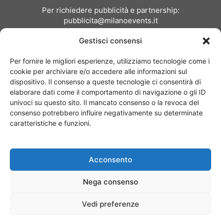
Per richiedere pubblicità e partnership:
pubblicita@milanoevents.it
Gestisci consensi
SEGUICI
Per fornire le migliori esperienze, utilizziamo tecnologie come i
cookie per archiviare e/o accedere alle informazioni sul
dispositivo. Il consenso a queste tecnologie ci consentirà di
elaborare dati come il comportamento di navigazione o gli ID
univoci su questo sito. Il mancato consenso o la revoca del
consenso potrebbero influire negativamente su determinate
Chi siamo
I Nostri Clienti
Contattaci
Collabora con noi
caratteristiche e funzioni.
Pubblicità
Privacy policy
Linee editoriali
Acconsento
© Copyright 2017 - MilanoEvents.it© managed by
Nega consenso
Vedi preferenze