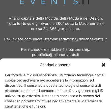
Milano capitale della Movida, della Moda e del Design.
Tutte le News e gli Eventi a 360° sotto la Madonnina 24
ore su 24, 365 giorni l'anno.
Per inviare comunicati stampa:
redazione@milanoevents.it
Per richiedere pubblicità e partnership:
pubblicita@milanoevents.it
Gestisci consensi
SEGUICI
Per fornire le migliori esperienze, utilizziamo tecnologie come i
cookie per archiviare e/o accedere alle informazioni sul
dispositivo. Il consenso a queste tecnologie ci consentirà di
elaborare dati come il comportamento di navigazione o gli ID
univoci su questo sito. Il mancato consenso o la revoca del
consenso potrebbero influire negativamente su determinate
Chi siamo
I Nostri Clienti
Contattaci
Collabora con noi
caratteristiche e funzioni.