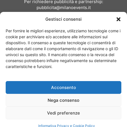
Per richiedere pubblicità e partnership:
pubblicita@milanoevents.it
Gestisci consensi
SEGUICI
Per fornire le migliori esperienze, utilizziamo tecnologie come i
cookie per archiviare e/o accedere alle informazioni sul
dispositivo. Il consenso a queste tecnologie ci consentirà di
elaborare dati come il comportamento di navigazione o gli ID
univoci su questo sito. Il mancato consenso o la revoca del
consenso potrebbero influire negativamente su determinate
Chi siamo
I Nostri Clienti
Contattaci
Collabora con noi
caratteristiche e funzioni.
Pubblicità
Privacy policy
Linee editoriali
Acconsento
© Copyright 2017 - MilanoEvents.it© managed by
Nega consenso
Vedi preferenze
Informativa Privacy e Cookie Policy