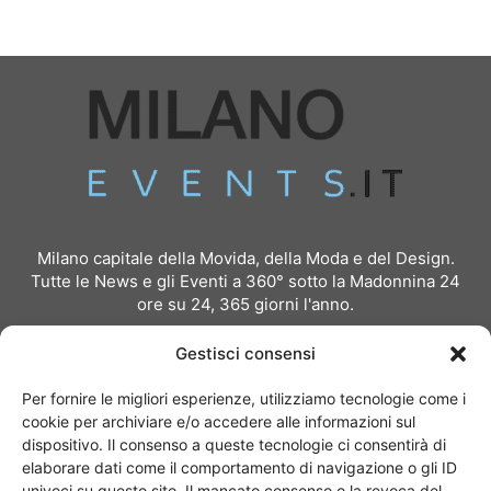
Milano capitale della Movida, della Moda e del Design.
Tutte le News e gli Eventi a 360° sotto la Madonnina 24
ore su 24, 365 giorni l'anno.
Per inviare comunicati stampa:
redazione@milanoevents.it
Gestisci consensi
Per richiedere pubblicità e partnership:
Per fornire le migliori esperienze, utilizziamo tecnologie come i
pubblicita@milanoevents.it
cookie per archiviare e/o accedere alle informazioni sul
dispositivo. Il consenso a queste tecnologie ci consentirà di
elaborare dati come il comportamento di navigazione o gli ID
SEGUICI
univoci su questo sito. Il mancato consenso o la revoca del