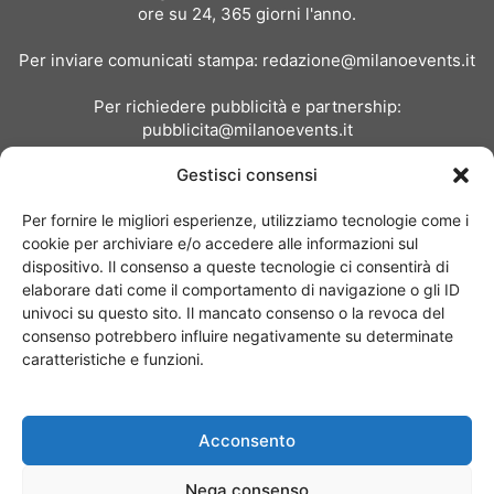
ore su 24, 365 giorni l'anno.
Per inviare comunicati stampa:
redazione@milanoevents.it
Per richiedere pubblicità e partnership:
pubblicita@milanoevents.it
Gestisci consensi
SEGUICI
Per fornire le migliori esperienze, utilizziamo tecnologie come i
cookie per archiviare e/o accedere alle informazioni sul
dispositivo. Il consenso a queste tecnologie ci consentirà di
elaborare dati come il comportamento di navigazione o gli ID
univoci su questo sito. Il mancato consenso o la revoca del
consenso potrebbero influire negativamente su determinate
Chi siamo
I Nostri Clienti
Contattaci
Collabora con noi
caratteristiche e funzioni.
Pubblicità
Privacy policy
Linee editoriali
Acconsento
© Copyright 2017 - MilanoEvents.it© managed by
Nega consenso