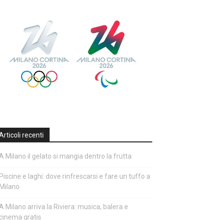
Articoli recenti
A Milano il gelato si mangia dentro la frutta
Piscine e laghi: dove rinfrescarsi e fare un tuffo a
Milano
A Milano arriva la Riviera: musica, balera e
cinema gratis