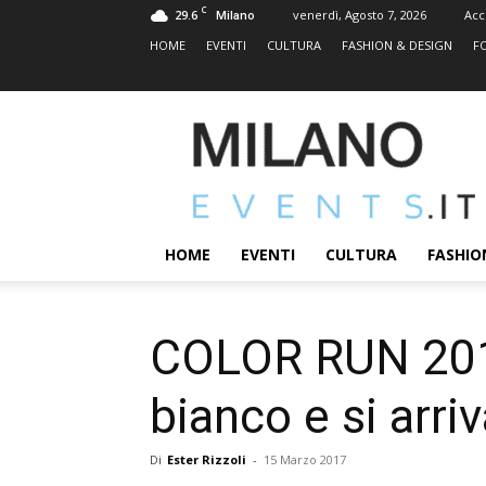
C
29.6
venerdì, Agosto 7, 2026
Acc
Milano
HOME
EVENTI
CULTURA
FASHION & DESIGN
F
MILANOEVENTS.IT
|
News
2.0
ed
Eventi
HOME
EVENTI
CULTURA
FASHIO
a
Milano
COLOR RUN 2017: 
bianco e si arriv
Di
Ester Rizzoli
-
15 Marzo 2017