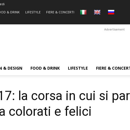
edi
OOD & DRINK
LIFESTYLE
FIERE & CONCERTI
Advertisement
N & DESIGN
FOOD & DRINK
LIFESTYLE
FIERE & CONCER
la corsa in cui si part
a colorati e felici