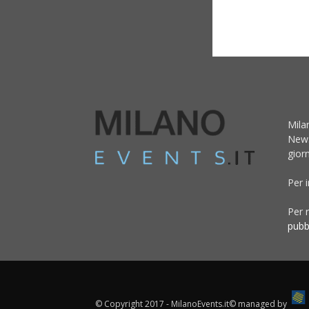
Mila
News
giorn
Per 
Per r
pubb
© Copyright 2017 - MilanoEvents.it© managed by