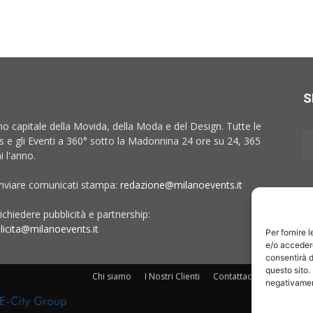
S
no capitale della Movida, della Moda e del Design. Tutte le
 e gli Eventi a 360° sotto la Madonnina 24 ore su 24, 365
i l'anno.
inviare comunicati stampa:
redazione@milanoevents.it
ichiedere pubblicità e partnership:
licita@milanoevents.it
Per fornire 
e/o accedere
consentirà d
questo sito.
Chi siamo
I Nostri Clienti
Contattaci
Collabora c
negativament