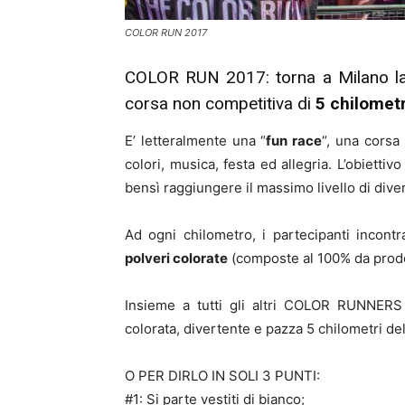
COLOR RUN 2017
COLOR RUN 2017: torna a Milano la 
corsa non competitiva di
5 chilometri
E’ letteralmente una “
fun race
“, una corsa
colori, musica, festa ed allegria. L’obiett
bensì raggiungere il massimo livello di div
Ad ogni chilometro, i partecipanti incont
polveri colorate
(composte al 100% da prodot
Insieme a tutti gli altri COLOR RUNNERS v
colorata, divertente e pazza 5 chilometri de
O PER DIRLO IN SOLI 3 PUNTI:
#1: Si parte vestiti di bianco;