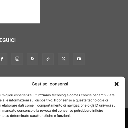
EGUICI
Gestisci consensi
le migliori esperienze, utilizziamo tecnologie come i cookie per archiviare
 alle informazioni sul dispositivo. Il consenso a queste tecnologie ci
i elaborare dati come il comportamento di navigazione o gli ID univoci su
 Il mancato consenso o la revoca del consenso potrebbero influire
on noi
Pubblicità
Privacy policy
Linee editoriali
e su determinate caratteristiche e funzioni.