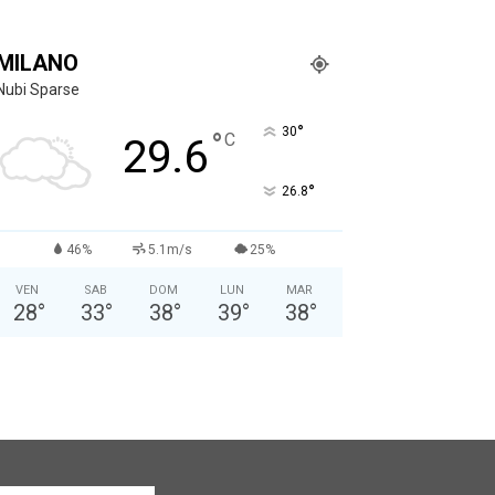
MILANO
Nubi Sparse
°
30
°
C
29.6
°
26.8
46%
5.1m/s
25%
VEN
SAB
DOM
LUN
MAR
28
°
33
°
38
°
39
°
38
°