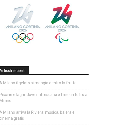
Articoli recenti
A Milano il gelato si mangia dentro la frutta
Piscine e laghi: dove rinfrescarsi e fare un tuffo a
Milano
A Milano arriva la Riviera: musica, balera e
cinema gratis