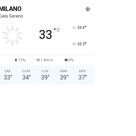
MILANO
Cielo Sereno
°
33.6
°
C
33
°
32.3
72%
1.8m/s
0%
SAB
DOM
LUN
MAR
MER
33
°
34
°
39
°
39
°
37
°