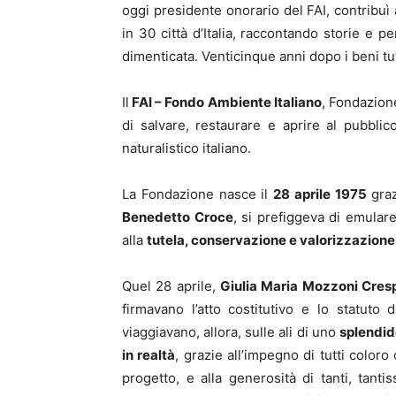
oggi presidente onorario del FAI, contribuì 
in 30 città d’Italia, raccontando storie e p
dimenticata. Venticinque anni dopo i beni tut
Il
FAI – Fondo Ambiente Italiano
, Fondazion
di salvare, restaurare e aprire al pubblic
naturalistico italiano.
La Fondazione nasce il
28 aprile 1975
graz
Benedetto Croce
, si prefiggeva di emulare
alla
tutela, conservazione e valorizzazione 
Quel 28 aprile,
Giulia Maria Mozzoni Cres
firmavano l’atto costitutivo e lo statuto 
viaggiavano, allora, sulle ali di uno
splendid
in realtà
, grazie all’impegno di tutti colo
progetto, e alla generosità di tanti, tantis