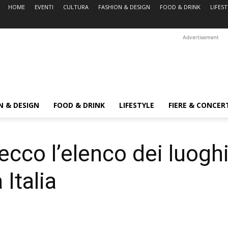
HOME
EVENTI
CULTURA
FASHION & DESIGN
FOOD & DRINK
LIFES
Advertisement
N & DESIGN
FOOD & DRINK
LIFESTYLE
FIERE & CONCER
co l’elenco dei luoghi 
 Italia