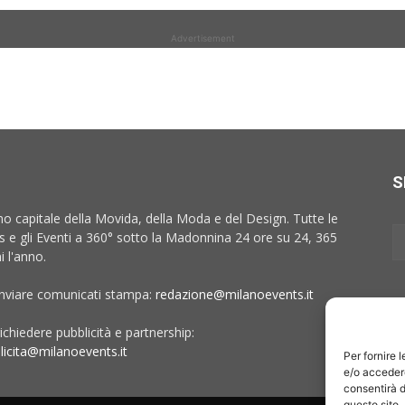
Advertisement
S
no capitale della Movida, della Moda e del Design. Tutte le
 e gli Eventi a 360° sotto la Madonnina 24 ore su 24, 365
i l'anno.
inviare comunicati stampa:
redazione@milanoevents.it
ichiedere pubblicità e partnership:
licita@milanoevents.it
Per fornire 
e/o accedere
consentirà d
questo sito.