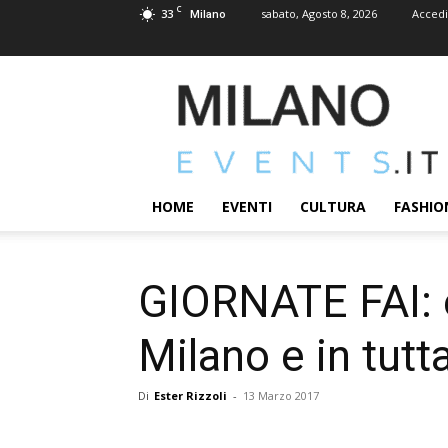
C
33
sabato, Agosto 8, 2026
Accedi
Milano
MILANOEVENTS.IT
|
News
2.0
ed
Eventi
HOME
EVENTI
CULTURA
FASHIO
a
Milano
GIORNATE FAI: ec
Milano e in tutta
Di
Ester Rizzoli
-
13 Marzo 2017