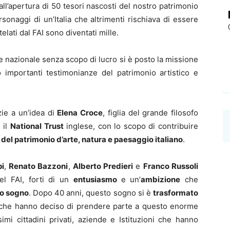
all’apertura di 50 tesori nascosti del nostro patrimonio
ersonaggi di un’Italia che altrimenti rischiava di essere
elati dal FAI sono diventati mille.
e nazionale senza scopo di lucro si è posto la missione
o importanti testimonianze del patrimonio artistico e
ie a un’idea di
Elena Croce
, figlia del grande filosofo
 il
National Trust
inglese, con lo scopo di contribuire
del patrimonio d’arte, natura e paesaggio italiano
.
pi
,
Renato Bazzoni
,
Alberto Predieri
e
Franco Russoli
del FAI, forti di un
entusiasmo
e un’
ambizione
che
o sogno
. Dopo 40 anni, questo sogno si è
trasformato
ro che hanno deciso di prendere parte a questo enorme
simi cittadini privati, aziende e Istituzioni che hanno