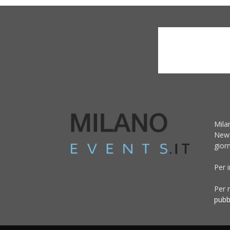
Mila
News
giorn
Per 
Per r
pubb