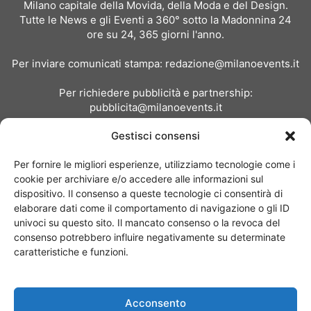
Milano capitale della Movida, della Moda e del Design.
Tutte le News e gli Eventi a 360° sotto la Madonnina 24
ore su 24, 365 giorni l'anno.
Per inviare comunicati stampa:
redazione@milanoevents.it
Per richiedere pubblicità e partnership:
pubblicita@milanoevents.it
Gestisci consensi
SEGUICI
Per fornire le migliori esperienze, utilizziamo tecnologie come i
cookie per archiviare e/o accedere alle informazioni sul
dispositivo. Il consenso a queste tecnologie ci consentirà di
elaborare dati come il comportamento di navigazione o gli ID
univoci su questo sito. Il mancato consenso o la revoca del
consenso potrebbero influire negativamente su determinate
Chi siamo
I Nostri Clienti
Contattaci
Collabora con noi
caratteristiche e funzioni.
Pubblicità
Privacy policy
Linee editoriali
Acconsento
© Copyright 2017 - MilanoEvents.it© managed by