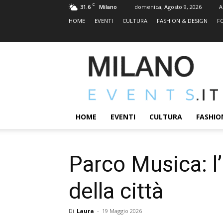
C
31.6
domenica, Agosto 9, 2026
A
Milano
HOME
EVENTI
CULTURA
FASHION & DESIGN
F
MILANOEVENTS.IT
|
News
2.0
ed
Eventi
HOME
EVENTI
CULTURA
FASHIO
a
Milano
Parco Musica: l’
della città
Di
Laura
-
19 Maggio 2026