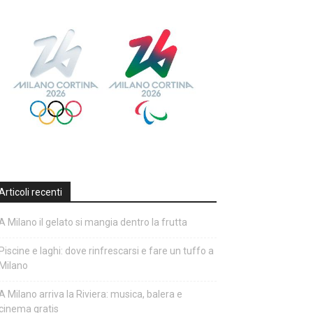
Articoli recenti
A Milano il gelato si mangia dentro la frutta
Piscine e laghi: dove rinfrescarsi e fare un tuffo a
Milano
A Milano arriva la Riviera: musica, balera e
cinema gratis