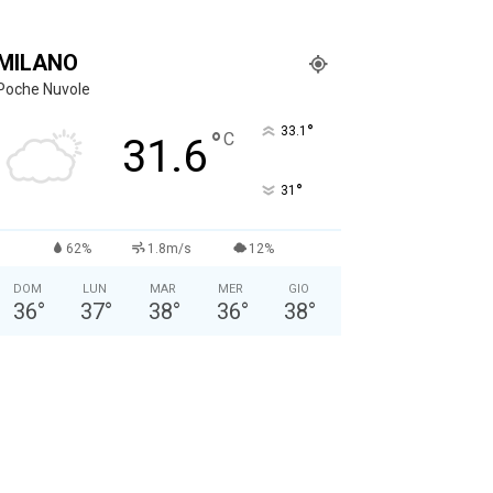
MILANO
Poche Nuvole
°
33.1
°
C
31.6
°
31
62%
1.8m/s
12%
DOM
LUN
MAR
MER
GIO
36
°
37
°
38
°
36
°
38
°