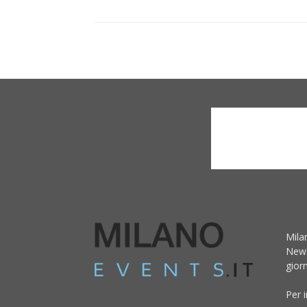
Mila
News
giorn
Per 