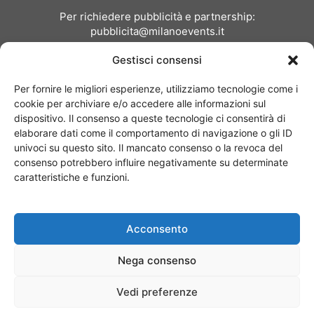
Per richiedere pubblicità e partnership:
pubblicita@milanoevents.it
Gestisci consensi
SEGUICI
Per fornire le migliori esperienze, utilizziamo tecnologie come i
cookie per archiviare e/o accedere alle informazioni sul
dispositivo. Il consenso a queste tecnologie ci consentirà di
elaborare dati come il comportamento di navigazione o gli ID
univoci su questo sito. Il mancato consenso o la revoca del
consenso potrebbero influire negativamente su determinate
Chi siamo
I Nostri Clienti
Contattaci
Collabora con noi
caratteristiche e funzioni.
Pubblicità
Privacy policy
Linee editoriali
Acconsento
© Copyright 2017 - MilanoEvents.it© managed by
Nega consenso
Vedi preferenze