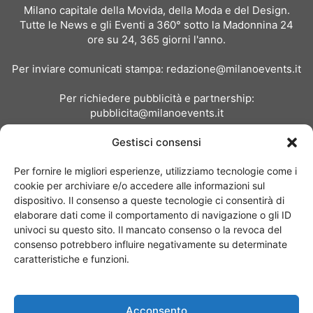
Milano capitale della Movida, della Moda e del Design.
Tutte le News e gli Eventi a 360° sotto la Madonnina 24
ore su 24, 365 giorni l'anno.
Per inviare comunicati stampa:
redazione@milanoevents.it
Per richiedere pubblicità e partnership:
pubblicita@milanoevents.it
Gestisci consensi
SEGUICI
Per fornire le migliori esperienze, utilizziamo tecnologie come i
cookie per archiviare e/o accedere alle informazioni sul
dispositivo. Il consenso a queste tecnologie ci consentirà di
elaborare dati come il comportamento di navigazione o gli ID
univoci su questo sito. Il mancato consenso o la revoca del
consenso potrebbero influire negativamente su determinate
Chi siamo
I Nostri Clienti
Contattaci
Collabora con noi
caratteristiche e funzioni.
Pubblicità
Privacy policy
Linee editoriali
Acconsento