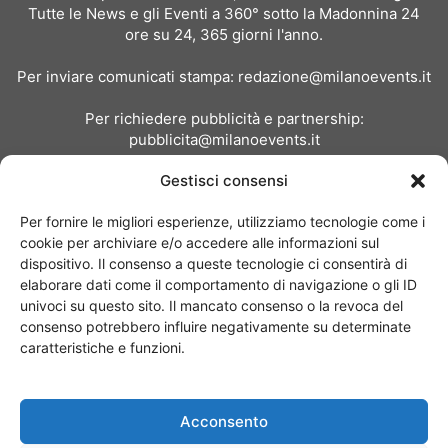
Tutte le News e gli Eventi a 360° sotto la Madonnina 24
ore su 24, 365 giorni l'anno.
Per inviare comunicati stampa:
redazione@milanoevents.it
Per richiedere pubblicità e partnership:
pubblicita@milanoevents.it
Gestisci consensi
SEGUICI
Per fornire le migliori esperienze, utilizziamo tecnologie come i
cookie per archiviare e/o accedere alle informazioni sul
dispositivo. Il consenso a queste tecnologie ci consentirà di
elaborare dati come il comportamento di navigazione o gli ID
univoci su questo sito. Il mancato consenso o la revoca del
consenso potrebbero influire negativamente su determinate
Chi siamo
I Nostri Clienti
Contattaci
Collabora con noi
caratteristiche e funzioni.
Pubblicità
Privacy policy
Linee editoriali
Acconsento
© Copyright 2017 - MilanoEvents.it© managed by