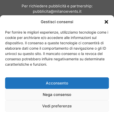
Per richiedere pubblicità e partnership:
pubblicita@milanoevents.it
Gestisci consensi
SEGUICI
Per fornire le migliori esperienze, utilizziamo tecnologie come i
cookie per archiviare e/o accedere alle informazioni sul
dispositivo. Il consenso a queste tecnologie ci consentirà di
elaborare dati come il comportamento di navigazione o gli ID
univoci su questo sito. Il mancato consenso o la revoca del
consenso potrebbero influire negativamente su determinate
Chi siamo
I Nostri Clienti
Contattaci
Collabora con noi
caratteristiche e funzioni.
Pubblicità
Privacy policy
Linee editoriali
Acconsento
© Copyright 2017 - MilanoEvents.it© managed by
Nega consenso
Vedi preferenze