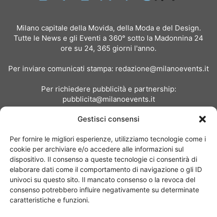
Milano capitale della Movida, della Moda e del Design.
Tutte le News e gli Eventi a 360° sotto la Madonnina 24
ore su 24, 365 giorni l'anno.
Per inviare comunicati stampa:
redazione@milanoevents.it
Per richiedere pubblicità e partnership:
pubblicita@milanoevents.it
Gestisci consensi
SEGUICI
Per fornire le migliori esperienze, utilizziamo tecnologie come i
cookie per archiviare e/o accedere alle informazioni sul
dispositivo. Il consenso a queste tecnologie ci consentirà di
elaborare dati come il comportamento di navigazione o gli ID
univoci su questo sito. Il mancato consenso o la revoca del
consenso potrebbero influire negativamente su determinate
Chi siamo
I Nostri Clienti
Contattaci
Collabora con noi
caratteristiche e funzioni.
Pubblicità
Privacy policy
Linee editoriali