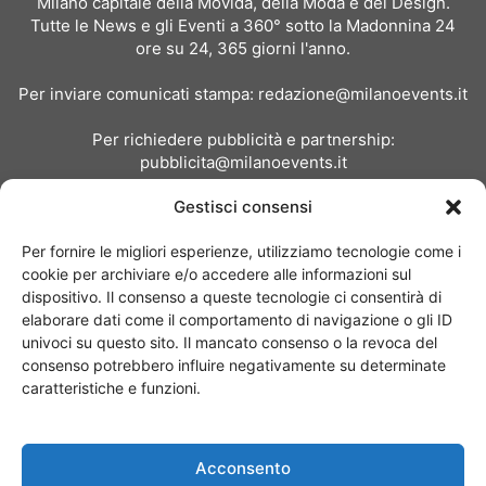
Milano capitale della Movida, della Moda e del Design.
Tutte le News e gli Eventi a 360° sotto la Madonnina 24
ore su 24, 365 giorni l'anno.
Per inviare comunicati stampa:
redazione@milanoevents.it
Per richiedere pubblicità e partnership:
pubblicita@milanoevents.it
Gestisci consensi
SEGUICI
Per fornire le migliori esperienze, utilizziamo tecnologie come i
cookie per archiviare e/o accedere alle informazioni sul
dispositivo. Il consenso a queste tecnologie ci consentirà di
elaborare dati come il comportamento di navigazione o gli ID
univoci su questo sito. Il mancato consenso o la revoca del
consenso potrebbero influire negativamente su determinate
Chi siamo
I Nostri Clienti
Contattaci
Collabora con noi
caratteristiche e funzioni.
Pubblicità
Privacy policy
Linee editoriali
Acconsento
© Copyright 2017 - MilanoEvents.it© managed by