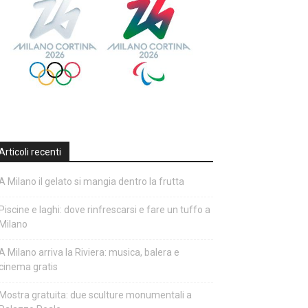
Articoli recenti
A Milano il gelato si mangia dentro la frutta
Piscine e laghi: dove rinfrescarsi e fare un tuffo a
Milano
A Milano arriva la Riviera: musica, balera e
cinema gratis
Mostra gratuita: due sculture monumentali a