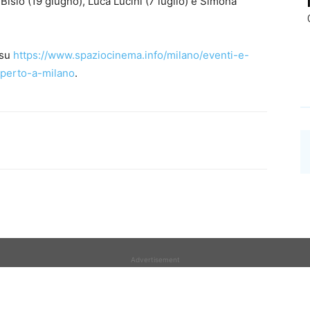
 Bisio (19 giugno), Luca Lucini (7 luglio) e Simona
 su
https://www.spaziocinema.info/milano/eventi-e-
aperto-a-milano
.
Advertisement