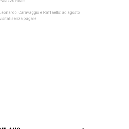
Palazzo Reale
Leonardo, Caravaggio e Raffaello: ad agosto
visitali senza pagare