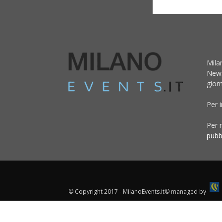
Mila
News
giorn
Per 
Per r
pubb
© Copyright 2017 - MilanoEvents.it© managed by