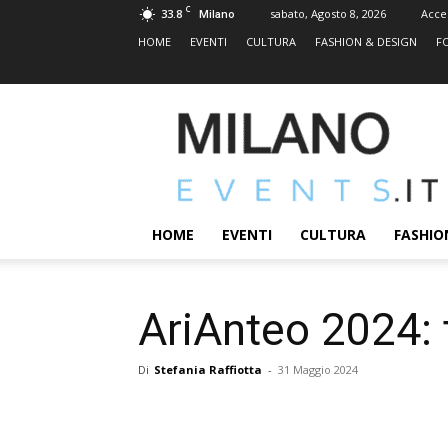
C
33.8
sabato, Agosto 8, 2026
Acce
Milano
HOME
EVENTI
CULTURA
FASHION & DESIGN
F
MILANOEVENTS.IT
|
News
2.0
ed
Eventi
HOME
EVENTI
CULTURA
FASHIO
a
Milano
AriAnteo 2024: t
Di
Stefania Raffiotta
-
31 Maggio 2024