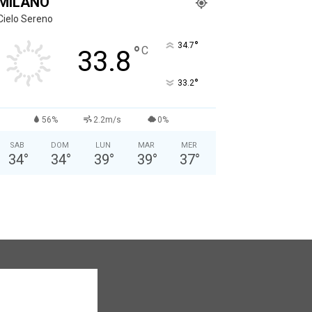
MILANO
Cielo Sereno
°
34.7
°
C
33.8
°
33.2
56%
2.2m/s
0%
SAB
DOM
LUN
MAR
MER
34
°
34
°
39
°
39
°
37
°