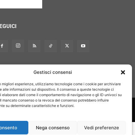
EGUICI
Gestisci consensi
le migliori esperienze, utilizziamo tecnologie come i cookie per archiviare
 alle informazioni sul dispositivo. Il consenso a queste tecnologie ci
i elaborare dati come il comportamento di navigazione o gli ID univoci su
 Il mancato consenso o la revoca del consenso potrebbero influire
on noi
Pubblicità
Privacy policy
Linee editoriali
e su determinate caratteristiche e funzioni.
onsento
Nega consenso
Vedi preferenze