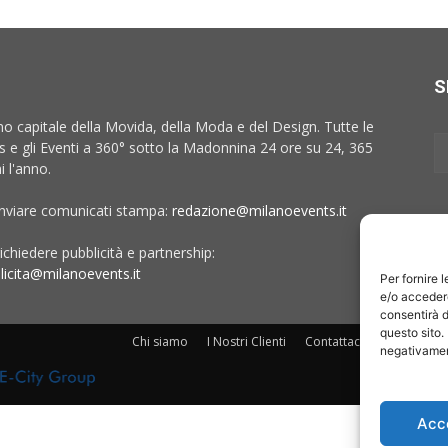
S
no capitale della Movida, della Moda e del Design. Tutte le
 e gli Eventi a 360° sotto la Madonnina 24 ore su 24, 365
i l'anno.
inviare comunicati stampa:
redazione@milanoevents.it
ichiedere pubblicità e partnership:
licita@milanoevents.it
Per fornire 
e/o accedere
consentirà d
questo sito.
Chi siamo
I Nostri Clienti
Contattaci
Collabora c
negativament
Acc