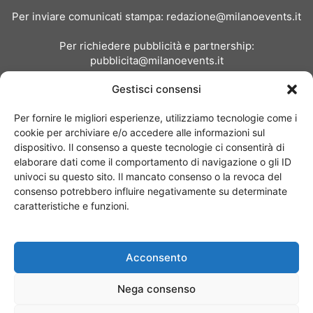
Per inviare comunicati stampa:
redazione@milanoevents.it
Per richiedere pubblicità e partnership:
pubblicita@milanoevents.it
Gestisci consensi
SEGUICI
Per fornire le migliori esperienze, utilizziamo tecnologie come i
cookie per archiviare e/o accedere alle informazioni sul
dispositivo. Il consenso a queste tecnologie ci consentirà di
elaborare dati come il comportamento di navigazione o gli ID
univoci su questo sito. Il mancato consenso o la revoca del
consenso potrebbero influire negativamente su determinate
Chi siamo
I Nostri Clienti
Contattaci
Collabora con noi
caratteristiche e funzioni.
Pubblicità
Privacy policy
Linee editoriali
Acconsento
© Copyright 2017 - MilanoEvents.it© managed by
Nega consenso