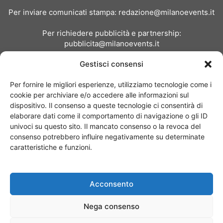
Per inviare comunicati stampa:
redazione@milanoevents.it
Per richiedere pubblicità e partnership:
pubblicita@milanoevents.it
Gestisci consensi
SEGUICI
Per fornire le migliori esperienze, utilizziamo tecnologie come i
cookie per archiviare e/o accedere alle informazioni sul
dispositivo. Il consenso a queste tecnologie ci consentirà di
elaborare dati come il comportamento di navigazione o gli ID
univoci su questo sito. Il mancato consenso o la revoca del
consenso potrebbero influire negativamente su determinate
Chi siamo
I Nostri Clienti
Contattaci
Collabora con noi
caratteristiche e funzioni.
Pubblicità
Privacy policy
Linee editoriali
Acconsento
© Copyright 2017 - MilanoEvents.it© managed by
Nega consenso