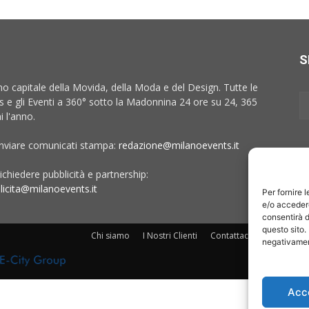
S
no capitale della Movida, della Moda e del Design. Tutte le
 e gli Eventi a 360° sotto la Madonnina 24 ore su 24, 365
i l'anno.
inviare comunicati stampa:
redazione@milanoevents.it
ichiedere pubblicità e partnership:
licita@milanoevents.it
Per fornire 
e/o accedere
consentirà d
questo sito.
Chi siamo
I Nostri Clienti
Contattaci
Collabora c
negativament
Acc