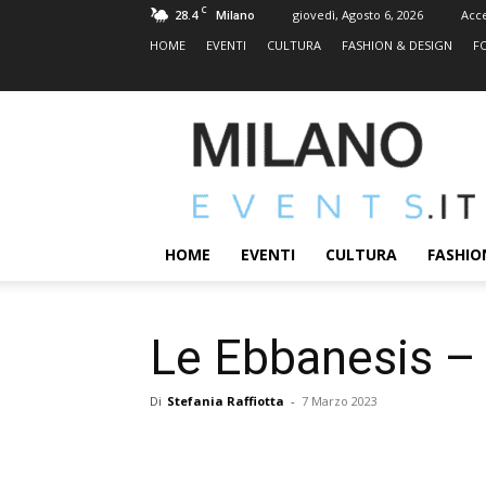
C
28.4
giovedì, Agosto 6, 2026
Acc
Milano
HOME
EVENTI
CULTURA
FASHION & DESIGN
F
MILANOEVENTS.IT
|
News
2.0
ed
Eventi
HOME
EVENTI
CULTURA
FASHIO
a
Milano
Le Ebbanesis – 
Di
Stefania Raffiotta
-
7 Marzo 2023