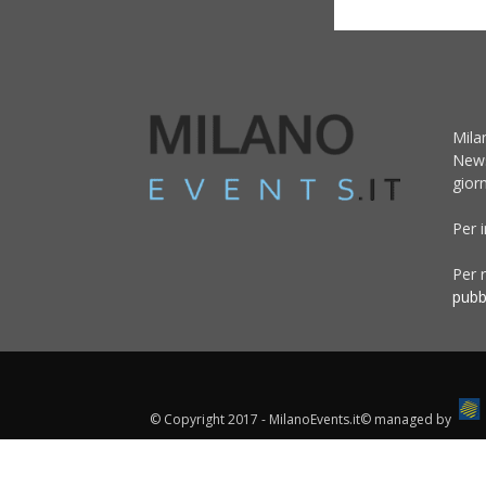
Mila
News
giorn
Per 
Per r
pubb
© Copyright 2017 - MilanoEvents.it© managed by