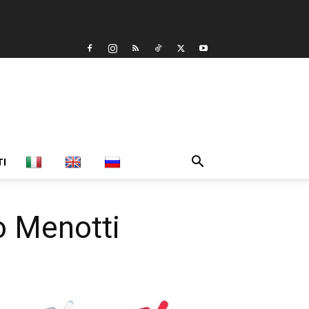
TI
o Menotti