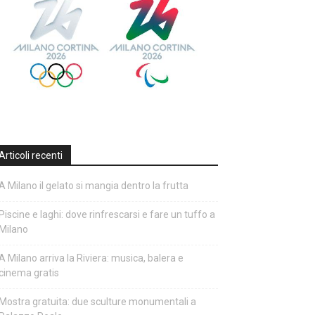
Articoli recenti
A Milano il gelato si mangia dentro la frutta
Piscine e laghi: dove rinfrescarsi e fare un tuffo a
Milano
A Milano arriva la Riviera: musica, balera e
cinema gratis
Mostra gratuita: due sculture monumentali a