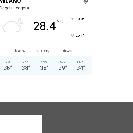
MILANO
Pioggia Leggera
°
28.8
°
C
28.4
°
25.1
41%
0.9m/s
4%
GIO
VEN
SAB
DOM
LUN
36
°
38
°
38
°
39
°
34
°