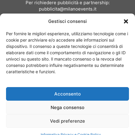
Per richiedere pubblicità e partnership:
pubblicita@milanoevents.it
Gestisci consensi
SEGUICI
Per fornire le migliori esperienze, utilizziamo tecnologie come i
cookie per archiviare e/o accedere alle informazioni sul
dispositivo. Il consenso a queste tecnologie ci consentirà di
elaborare dati come il comportamento di navigazione o gli ID
univoci su questo sito. Il mancato consenso o la revoca del
consenso potrebbero influire negativamente su determinate
Chi siamo
I Nostri Clienti
Contattaci
Collabora con noi
caratteristiche e funzioni.
Pubblicità
Privacy policy
Linee editoriali
Acconsento
© Copyright 2017 - MilanoEvents.it© managed by
Nega consenso
Vedi preferenze
Informativa Privacy e Cookie Policy