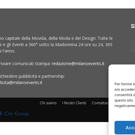
S
no capitale della Movida, della Moda e del Design. Tutte le
 e gli Eventi a 360° sotto la Madonnina 24 ore su 24, 365
i l'anno.
inviare comunicati stampa:
redazione@milanoevents.it
ichiedere pubblicità e partnership:
licita@milanoevents.it
Per fornire 
e/o accedere
consentirà d
questo sito.
Chi siamo
I Nostri Clienti
Contattaci
Collabora c
negativament
Acc