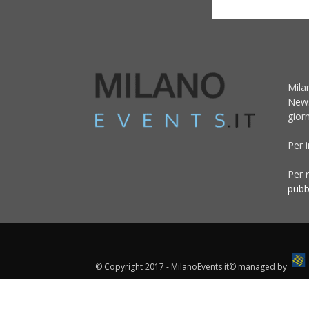
Mila
News
giorn
Per 
Per r
pubb
© Copyright 2017 - MilanoEvents.it© managed by