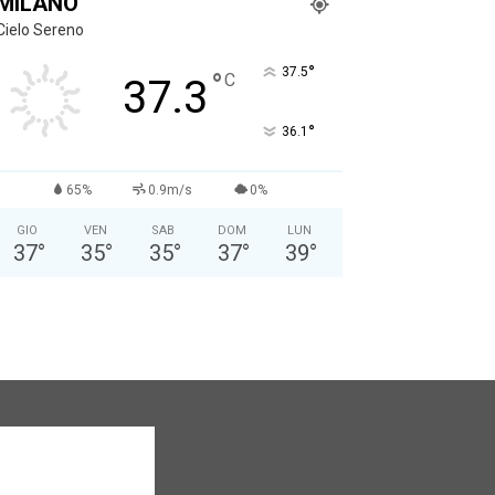
MILANO
Cielo Sereno
°
37.5
°
C
37.3
°
36.1
65%
0.9m/s
0%
GIO
VEN
SAB
DOM
LUN
37
°
35
°
35
°
37
°
39
°