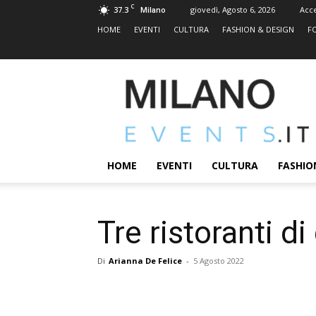
C
37.3
giovedì, Agosto 6, 2026
Acc
Milano
HOME
EVENTI
CULTURA
FASHION & DESIGN
F
MILANOEVENTS.IT
|
News
2.0
ed
Eventi
HOME
EVENTI
CULTURA
FASHIO
a
Milano
Tre ristoranti d
Di
Arianna De Felice
-
5 Agosto 2022