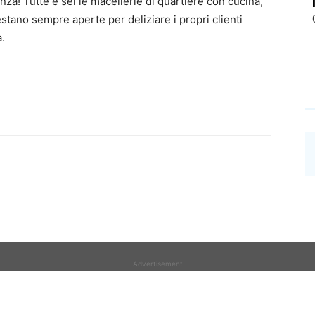
nza! Tutte e sei le macellerie di quartiere con cucina,
tano sempre aperte per deliziare i propri clienti
.
Advertisement