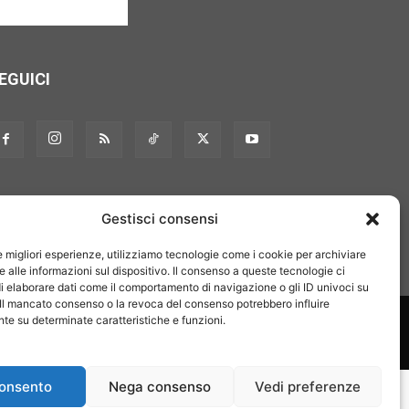
EGUICI
Gestisci consensi
le migliori esperienze, utilizziamo tecnologie come i cookie per archiviare
 alle informazioni sul dispositivo. Il consenso a queste tecnologie ci
i elaborare dati come il comportamento di navigazione o gli ID univoci su
 Il mancato consenso o la revoca del consenso potrebbero influire
on noi
Pubblicità
Privacy policy
Linee editoriali
e su determinate caratteristiche e funzioni.
onsento
Nega consenso
Vedi preferenze