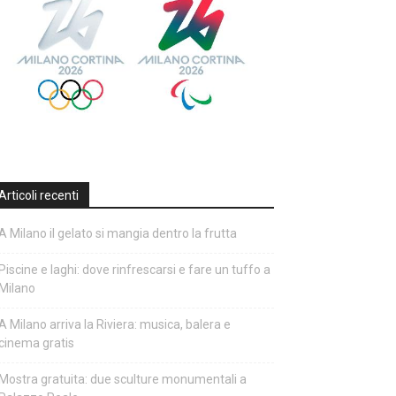
Articoli recenti
A Milano il gelato si mangia dentro la frutta
Piscine e laghi: dove rinfrescarsi e fare un tuffo a
Milano
A Milano arriva la Riviera: musica, balera e
cinema gratis
Mostra gratuita: due sculture monumentali a