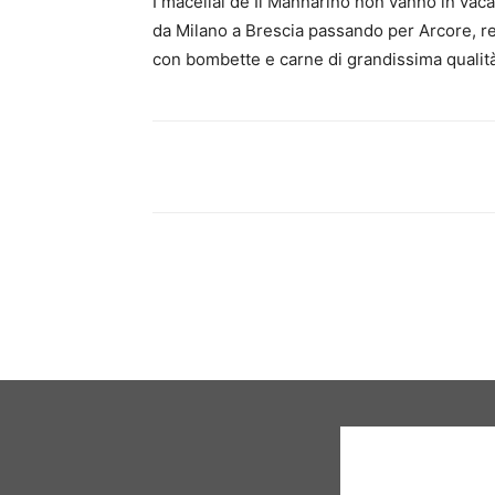
I macellai de Il Mannarino non vanno in vaca
da Milano a Brescia passando per Arcore, res
con bombette e carne di grandissima qualità