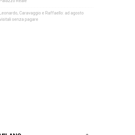
Palazzo Reale
Leonardo, Caravaggio e Raffaello: ad agosto
visitali senza pagare