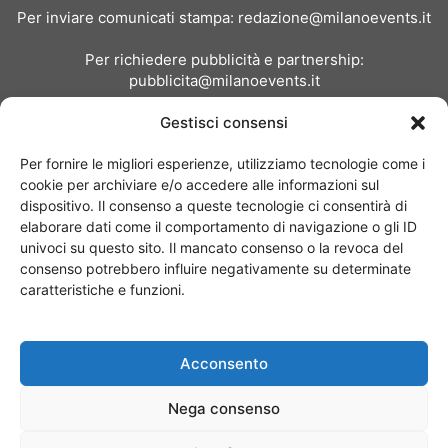
Per inviare comunicati stampa:
redazione@milanoevents.it
Per richiedere pubblicità e partnership:
pubblicita@milanoevents.it
Gestisci consensi
SEGUICI
Per fornire le migliori esperienze, utilizziamo tecnologie come i
cookie per archiviare e/o accedere alle informazioni sul
dispositivo. Il consenso a queste tecnologie ci consentirà di
elaborare dati come il comportamento di navigazione o gli ID
univoci su questo sito. Il mancato consenso o la revoca del
consenso potrebbero influire negativamente su determinate
Chi siamo
I Nostri Clienti
Contattaci
Collabora con noi
caratteristiche e funzioni.
Pubblicità
Privacy policy
Linee editoriali
Acconsento
© Copyright 2017 - MilanoEvents.it© managed by
Nega consenso