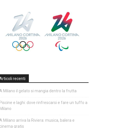
Articoli recenti
A Milano il gelato si mangia dentro la frutta
Piscine e laghi: dove rinfrescarsi e fare un tuffo a
Milano
A Milano arriva la Riviera: musica, balera e
cinema gratis