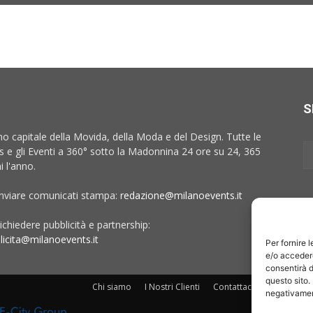
S
no capitale della Movida, della Moda e del Design. Tutte le
 e gli Eventi a 360° sotto la Madonnina 24 ore su 24, 365
i l'anno.
inviare comunicati stampa:
redazione@milanoevents.it
ichiedere pubblicità e partnership:
licita@milanoevents.it
Per fornire 
e/o accedere
consentirà d
questo sito.
Chi siamo
I Nostri Clienti
Contattaci
Collabora c
negativament