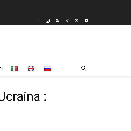
TI
Ucraina :