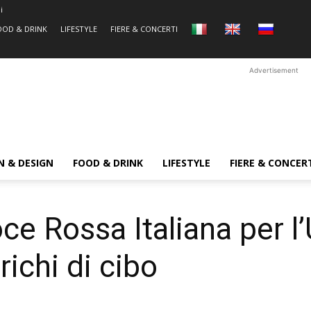
i
OOD & DRINK
LIFESTYLE
FIERE & CONCERTI
Advertisement
N & DESIGN
FOOD & DRINK
LIFESTYLE
FIERE & CONCER
e Rossa Italiana per l’
richi di cibo