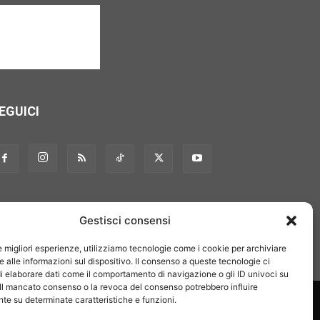
EGUICI
Gestisci consensi
le migliori esperienze, utilizziamo tecnologie come i cookie per archiviare
 alle informazioni sul dispositivo. Il consenso a queste tecnologie ci
i elaborare dati come il comportamento di navigazione o gli ID univoci su
 Il mancato consenso o la revoca del consenso potrebbero influire
on noi
Pubblicità
Privacy policy
Linee editoriali
e su determinate caratteristiche e funzioni.