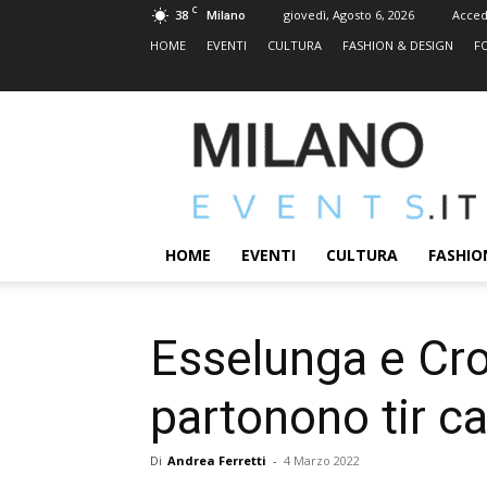
C
38
giovedì, Agosto 6, 2026
Acced
Milano
HOME
EVENTI
CULTURA
FASHION & DESIGN
F
MILANOEVENTS.IT
|
News
2.0
ed
Eventi
HOME
EVENTI
CULTURA
FASHIO
a
Milano
Esselunga e Croc
partonono tir ca
Di
Andrea Ferretti
-
4 Marzo 2022