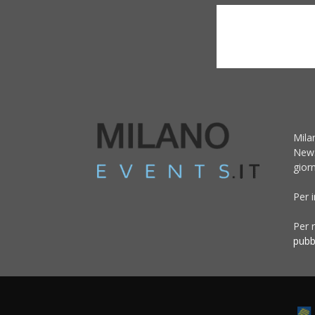
Mila
News
giorn
Per 
Per r
pubb