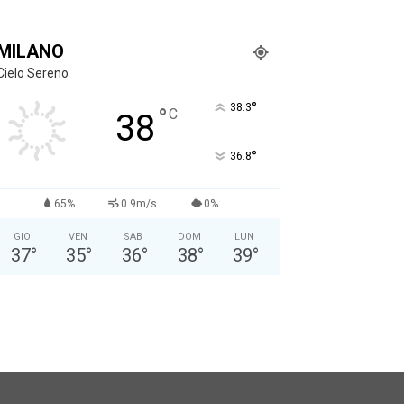
MILANO
Cielo Sereno
°
38.3
°
C
38
°
36.8
65%
0.9m/s
0%
GIO
VEN
SAB
DOM
LUN
37
°
35
°
36
°
38
°
39
°