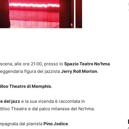
scena, alle ore 21:00, presso lo
Spazio Teatro No’hma
 leggendaria figura del jazzista
Jerry Roll Morton
.
illoo Theatre di Memphis
.
e del jazz
e la sua vicenda è raccontata in
tiloo Theatre e dal palco milanese del No’hma.
mpagnata dal pianista
Pino Jodice
.