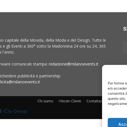
S
no capitale della Movida, della Moda e del Design. Tutte le
 e gli Eventi a 360° sotto la Madonnina 24 ore su 24, 365
i l'anno.
inviare comunicati stampa:
redazione@milanoevents.it
ichiedere pubblicità e partnership:
licita@milanoevents.it
Per fornire 
e/o accedere
consentirà d
questo sito.
Chi siamo
I Nostri Clienti
Contattaci
Collabora c
negativament
Acc