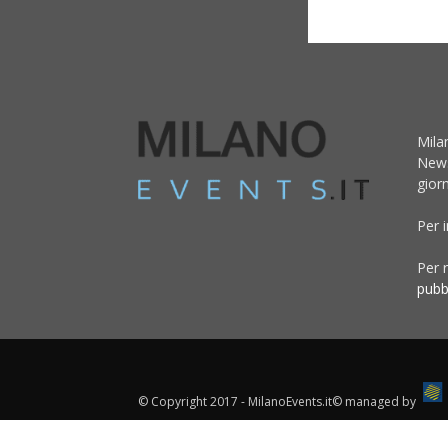
Mila
News
giorn
Per 
Per r
pubb
© Copyright 2017 - MilanoEvents.it© managed by