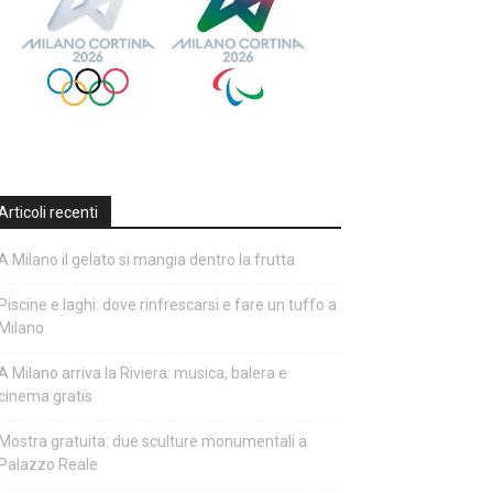
Articoli recenti
A Milano il gelato si mangia dentro la frutta
Piscine e laghi: dove rinfrescarsi e fare un tuffo a
Milano
A Milano arriva la Riviera: musica, balera e
cinema gratis
Mostra gratuita: due sculture monumentali a
Palazzo Reale