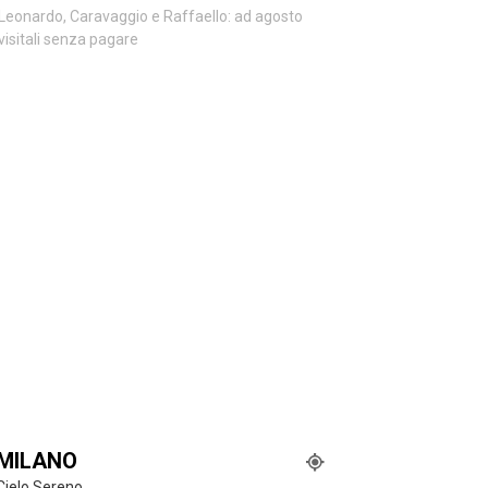
Leonardo, Caravaggio e Raffaello: ad agosto
visitali senza pagare
MILANO
Cielo Sereno