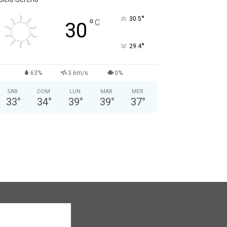
°
30.5
°
C
30
°
29.4
63%
3.6m/s
0%
SAB
DOM
LUN
MAR
MER
33
°
34
°
39
°
39
°
37
°