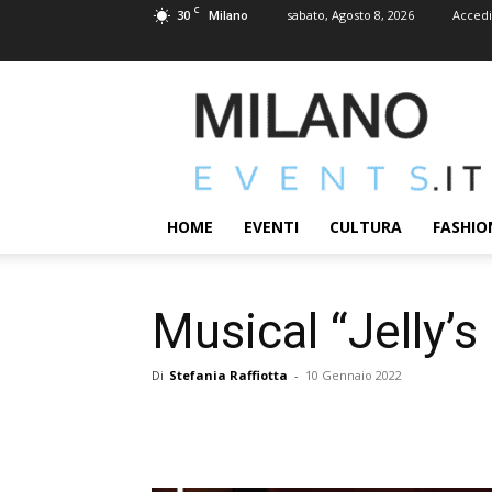
C
30
sabato, Agosto 8, 2026
Accedi
Milano
MILANOEVENTS.IT
|
News
2.0
ed
Eventi
HOME
EVENTI
CULTURA
FASHIO
a
Milano
Musical “Jelly’
Di
Stefania Raffiotta
-
10 Gennaio 2022