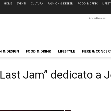
HOME
EVENTI
CULTURA
FASHION & DESIGN
FOOD & DRINK
LIFES
Advertisement
N & DESIGN
FOOD & DRINK
LIFESTYLE
FIERE & CONCER
s Last Jam” dedicato a J