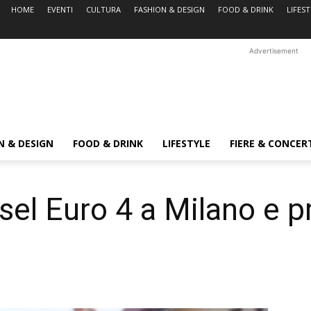
HOME
EVENTI
CULTURA
FASHION & DESIGN
FOOD & DRINK
LIFES
Advertisement
N & DESIGN
FOOD & DRINK
LIFESTYLE
FIERE & CONCER
sel Euro 4 a Milano e p