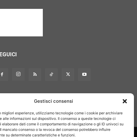
EGUICI
Gestisci consensi
le migliori esperienze, utilizziamo tecnologie come i cookie per archiviare
 alle informazioni sul dispositivo. Il consenso a queste tecnologie ci
i elaborare dati come il comportamento di navigazione o gli ID univoci su
 Il mancato consenso o la revoca del consenso potrebbero influire
on noi
Pubblicità
Privacy policy
Linee editoriali
e su determinate caratteristiche e funzioni.