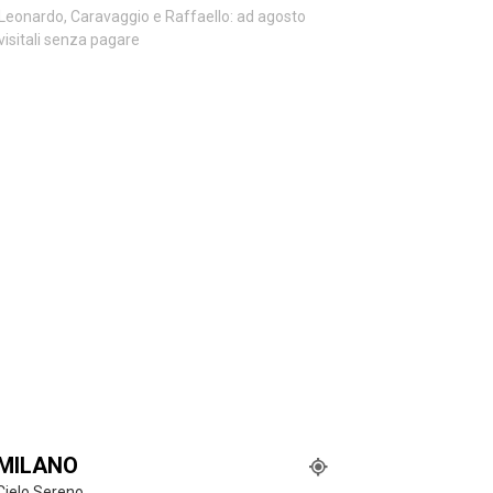
Leonardo, Caravaggio e Raffaello: ad agosto
visitali senza pagare
MILANO
Cielo Sereno