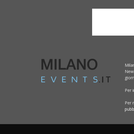
Mila
News
giorn
Per 
Per r
pubb