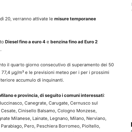
dì 20, verranno attivate le
misure temporanee
uto
Diesel fino a euro 4
e
benzina fino ad Euro 2
.
unto il quarto giorno consecutivo di superamento dei 50
77,4 µg/m³ e le previsioni meteo per i per i prossimi
lteriore accumulo di inquinanti.
Milano e provincia, di seguito i comuni interessati
:
 Buccinasco, Canegrate, Carugate, Cernusco sul
 Cesate, Cinisello Balsamo, Cologno Monzese,
nate Mila
n
ese, Lainate, Legnano, Milano, Nerviano,
Parabiago, Pero, Peschiera Borromeo, Pioltello,