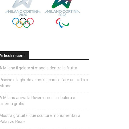
Articoli recenti
A Milano il gelato si mangia dentro la frutta
Piscine e laghi: dove rinfrescarsi e fare un tuffo a
Milano
A Milano arriva la Riviera: musica, balera e
cinema gratis
Mostra gratuita: due sculture monumentali a
Palazzo Reale