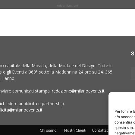
Advertisement
S
no capitale della Movida, della Moda e del Design. Tutte le
 e gli Eventi a 360° sotto la Madonnina 24 ore su 24, 365
i l'anno.
inviare comunicati stampa:
redazione@milanoevents.it
ichiedere pubblicità e partnership:
licita@milanoevents.it
Per fornire 
e/o accedere
consentirà d
questo sito.
Chi siamo
I Nostri Clienti
Contattaci
Collabora c
negativament