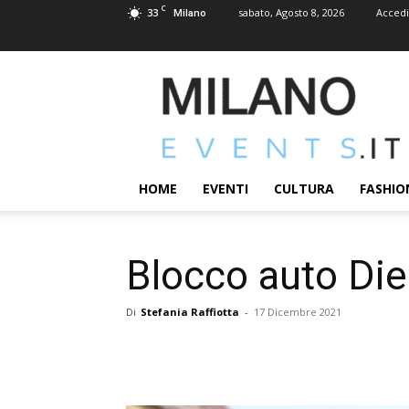
C
33
sabato, Agosto 8, 2026
Accedi
Milano
MILANOEVENTS.IT
|
News
2.0
ed
Eventi
HOME
EVENTI
CULTURA
FASHIO
a
Milano
Blocco auto Die
Di
Stefania Raffiotta
-
17 Dicembre 2021