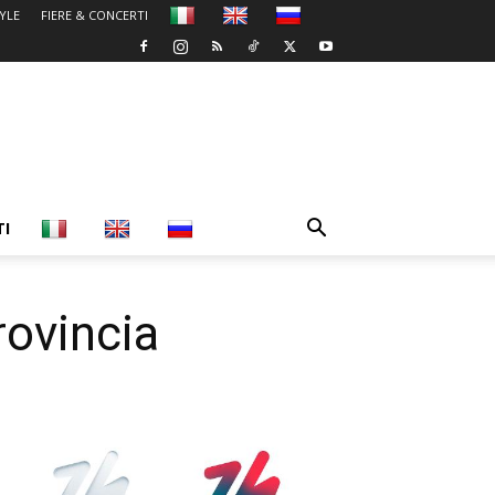
TYLE
FIERE & CONCERTI
TI
rovincia