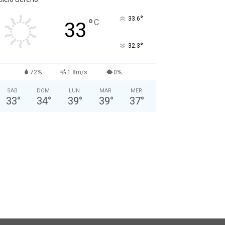
°
33.6
°
C
33
°
32.3
72%
1.8m/s
0%
SAB
DOM
LUN
MAR
MER
33
°
34
°
39
°
39
°
37
°