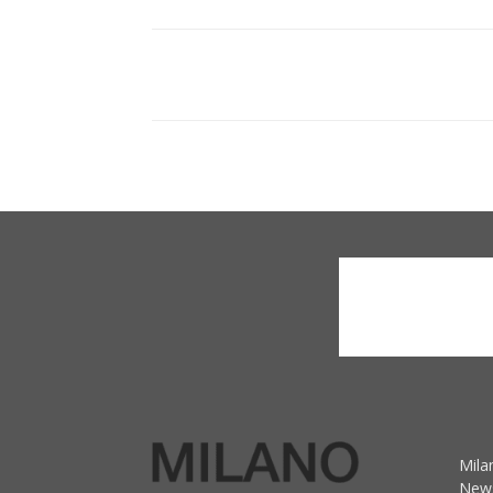
Mila
News