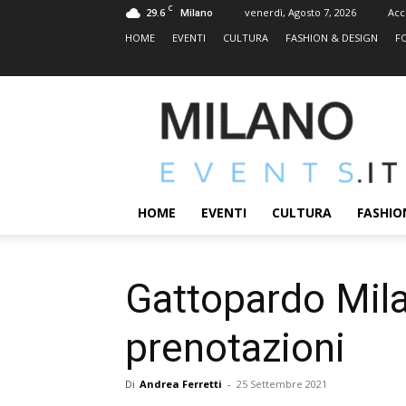
C
29.6
venerdì, Agosto 7, 2026
Acc
Milano
HOME
EVENTI
CULTURA
FASHION & DESIGN
F
MILANOEVENTS.IT
|
News
2.0
ed
Eventi
HOME
EVENTI
CULTURA
FASHIO
a
Milano
Gattopardo Milan
prenotazioni
Di
Andrea Ferretti
-
25 Settembre 2021