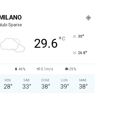
MILANO
Nubi Sparse
°
30
°
C
29.6
°
26.8
46%
5.1m/s
25%
VEN
SAB
DOM
LUN
MAR
28
°
33
°
38
°
39
°
38
°