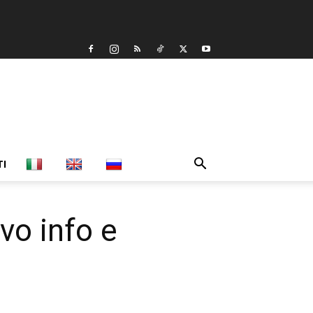
TI
vo info e