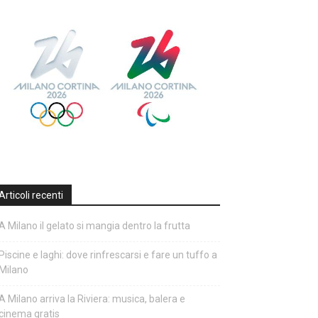
Articoli recenti
A Milano il gelato si mangia dentro la frutta
Piscine e laghi: dove rinfrescarsi e fare un tuffo a
Milano
A Milano arriva la Riviera: musica, balera e
cinema gratis