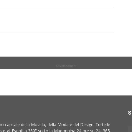
Advertisement
S
no capitale della Movida, della Moda e del Design. Tutte le
 e gli Eventi a 360° sotto la Madonnina 24 ore su 24, 365