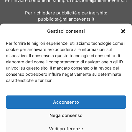
Per inviare comunicati stampa:
redazione@milanoevents.it
Per richiedere pubblicità e partnership:
pubblicita@milanoevents.it
Gestisci consensi
SEGUICI
Per fornire le migliori esperienze, utilizziamo tecnologie come i
cookie per archiviare e/o accedere alle informazioni sul
dispositivo. Il consenso a queste tecnologie ci consentirà di
elaborare dati come il comportamento di navigazione o gli ID
univoci su questo sito. Il mancato consenso o la revoca del
consenso potrebbero influire negativamente su determinate
Chi siamo
I Nostri Clienti
Contattaci
Collabora con noi
caratteristiche e funzioni.
Pubblicità
Privacy policy
Linee editoriali
Acconsento
© Copyright 2017 - MilanoEvents.it© managed by
Nega consenso
Vedi preferenze