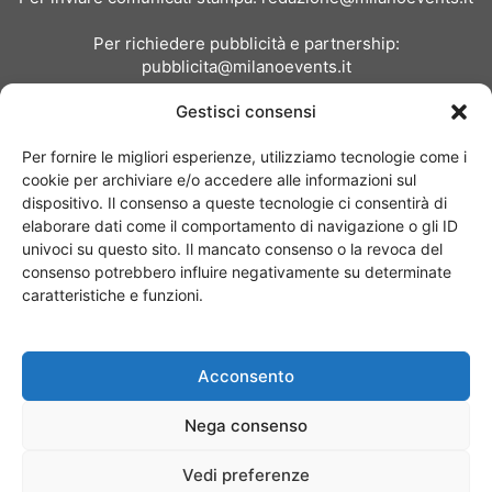
Per richiedere pubblicità e partnership:
pubblicita@milanoevents.it
Gestisci consensi
SEGUICI
Per fornire le migliori esperienze, utilizziamo tecnologie come i
cookie per archiviare e/o accedere alle informazioni sul
dispositivo. Il consenso a queste tecnologie ci consentirà di
elaborare dati come il comportamento di navigazione o gli ID
univoci su questo sito. Il mancato consenso o la revoca del
consenso potrebbero influire negativamente su determinate
Chi siamo
I Nostri Clienti
Contattaci
Collabora con noi
caratteristiche e funzioni.
Pubblicità
Privacy policy
Linee editoriali
Acconsento
© Copyright 2017 - MilanoEvents.it© managed by
Nega consenso
Vedi preferenze