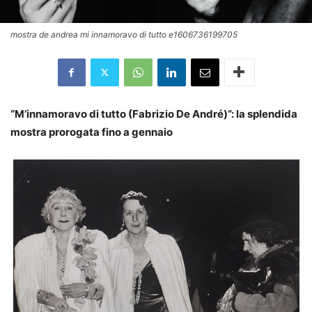
mostra de andrea mi innamoravo di tutto e1606736199705
“M’innamoravo di tutto (Fabrizio De André)”: la splendida
mostra prorogata fino a gennaio