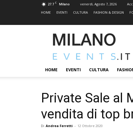
C
27.7
venerdì, Agosto 7, 2026
Acc
Milano
HOME
EVENTI
CULTURA
FASHION & DESIGN
F
MILANOEVENTS.IT
|
News
2.0
ed
Eventi
HOME
EVENTI
CULTURA
FASHIO
a
Milano
Private Sale al 
vendita di top b
Di
Andrea Ferretti
-
12 Ottobre 2020