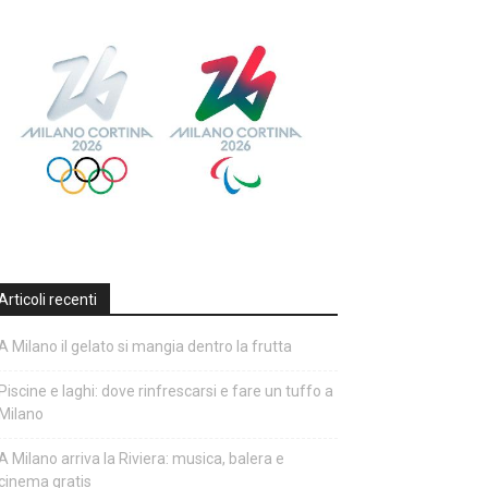
Articoli recenti
A Milano il gelato si mangia dentro la frutta
Piscine e laghi: dove rinfrescarsi e fare un tuffo a
Milano
A Milano arriva la Riviera: musica, balera e
cinema gratis