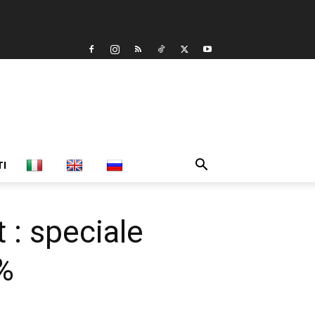
TI
 : speciale
0%