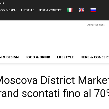
edi
OOD & DRINK
LIFESTYLE
FIERE & CONCERTI
Advertisement
N & DESIGN
FOOD & DRINK
LIFESTYLE
FIERE & CONCER
Moscova District Market
rand scontati fino al 7