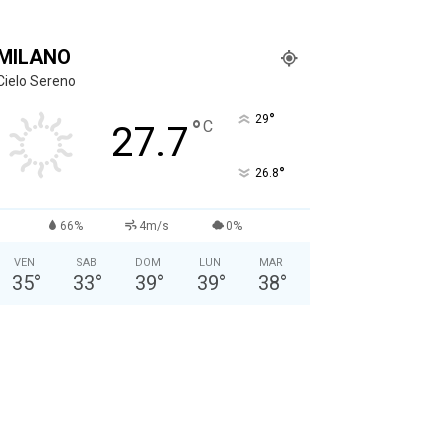
MILANO
Cielo Sereno
°
29
°
C
27.7
°
26.8
66%
4m/s
0%
VEN
SAB
DOM
LUN
MAR
35
°
33
°
39
°
39
°
38
°