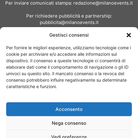
Per inviare comunicati stampa:
redazione@milanoevents.it
Per richiedere pubblicità e partnership:
pubblicita@milanoevents.it
Gestisci consensi
SEGUICI
Per fornire le migliori esperienze, utilizziamo tecnologie come i
cookie per archiviare e/o accedere alle informazioni sul
dispositivo. Il consenso a queste tecnologie ci consentirà di
elaborare dati come il comportamento di navigazione o gli ID
univoci su questo sito. Il mancato consenso o la revoca del
consenso potrebbero influire negativamente su determinate
Chi siamo
I Nostri Clienti
Contattaci
Collabora con noi
caratteristiche e funzioni.
Pubblicità
Privacy policy
Linee editoriali
Acconsento
© Copyright 2017 - MilanoEvents.it© managed by
Nega consenso
Vedi preferenze