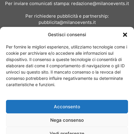
Per inviare comunicati stampa:
redazione@milanoevents.it
Per richiedere pubblicità e partnership:
pubblicita@milanoevents.it
Gestisci consensi
SEGUICI
Per fornire le migliori esperienze, utilizziamo tecnologie come i
cookie per archiviare e/o accedere alle informazioni sul
dispositivo. Il consenso a queste tecnologie ci consentirà di
elaborare dati come il comportamento di navigazione o gli ID
univoci su questo sito. Il mancato consenso o la revoca del
consenso potrebbero influire negativamente su determinate
Chi siamo
I Nostri Clienti
Contattaci
Collabora con noi
caratteristiche e funzioni.
Pubblicità
Privacy policy
Linee editoriali
Acconsento
© Copyright 2017 - MilanoEvents.it© managed by
Nega consenso
Vedi preferenze