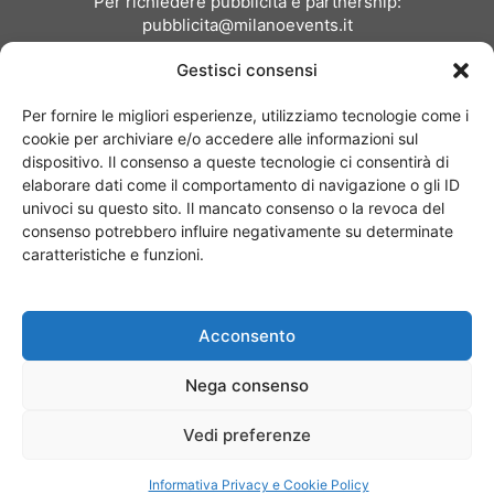
Per richiedere pubblicità e partnership:
pubblicita@milanoevents.it
Gestisci consensi
SEGUICI
Per fornire le migliori esperienze, utilizziamo tecnologie come i
cookie per archiviare e/o accedere alle informazioni sul
dispositivo. Il consenso a queste tecnologie ci consentirà di
elaborare dati come il comportamento di navigazione o gli ID
univoci su questo sito. Il mancato consenso o la revoca del
consenso potrebbero influire negativamente su determinate
Chi siamo
I Nostri Clienti
Contattaci
Collabora con noi
caratteristiche e funzioni.
Pubblicità
Privacy policy
Linee editoriali
Acconsento
© Copyright 2017 - MilanoEvents.it© managed by
Nega consenso
Vedi preferenze
Informativa Privacy e Cookie Policy