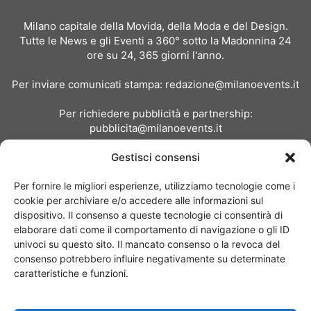
Milano capitale della Movida, della Moda e del Design.
Tutte le News e gli Eventi a 360° sotto la Madonnina 24
ore su 24, 365 giorni l'anno.
Per inviare comunicati stampa:
redazione@milanoevents.it
Per richiedere pubblicità e partnership:
pubblicita@milanoevents.it
Gestisci consensi
SEGUICI
Per fornire le migliori esperienze, utilizziamo tecnologie come i
cookie per archiviare e/o accedere alle informazioni sul
dispositivo. Il consenso a queste tecnologie ci consentirà di
elaborare dati come il comportamento di navigazione o gli ID
univoci su questo sito. Il mancato consenso o la revoca del
consenso potrebbero influire negativamente su determinate
Chi siamo
I Nostri Clienti
Contattaci
Collabora con noi
caratteristiche e funzioni.
Pubblicità
Privacy policy
Linee editoriali