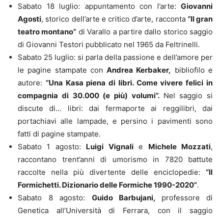
Sabato 18 luglio: appuntamento con l’arte:
Giovanni
Agosti
, storico dell’arte e critico d’arte, racconta
“Il gran
teatro montano”
di Varallo a partire dallo storico saggio
di Giovanni Testori pubblicato nel 1965 da Feltrinelli.
Sabato 25 luglio: si parla della passione e dell’amore per
le pagine stampate con
Andrea Kerbaker,
bibliofilo e
autore:
“Una Kasa piena di libri. Come vivere felici in
compagnia di 30.000 (e più) volumi”.
Nel saggio si
discute di… libri: dai fermaporte ai reggilibri, dai
portachiavi alle lampade, e persino i pavimenti sono
fatti di pagine stampate.
Sabato 1 agosto:
Luigi Vignali
e
Michele Mozzati
,
raccontano trent’anni di umorismo in 7820 battute
raccolte nella più divertente delle enciclopedie:
“Il
Formichetti. Dizionario delle Formiche 1990-2020”
.
Sabato 8 agosto:
Guido Barbujani,
professore di
Genetica all’Università di Ferrara, con il saggio