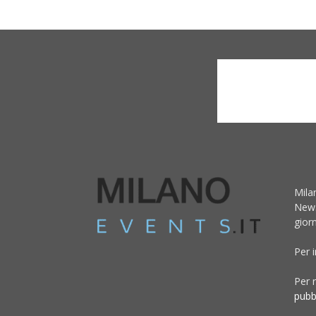
Mila
News
giorn
Per 
Per r
pubb