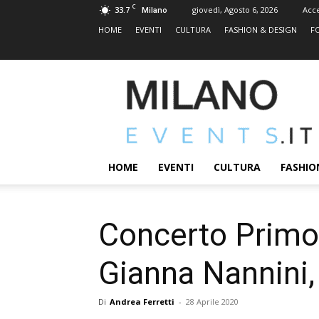
C
33.7
giovedì, Agosto 6, 2026
Acc
Milano
HOME
EVENTI
CULTURA
FASHION & DESIGN
F
MILANOEVENTS.IT
|
News
2.0
ed
Eventi
HOME
EVENTI
CULTURA
FASHIO
a
Milano
Concerto Primo 
Gianna Nannini, 
Di
Andrea Ferretti
-
28 Aprile 2020