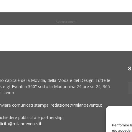
Advertisement
S
no capitale della Movida, della Moda e del Design. Tutte le
 e gli Eventi a 360° sotto la Madonnina 24 ore su 24, 365
i l'anno.
inviare comunicati stampa:
redazione@milanoevents.it
ichiedere pubblicità e partnership:
licita@milanoevents.it
Per fornire 
e/o accedere