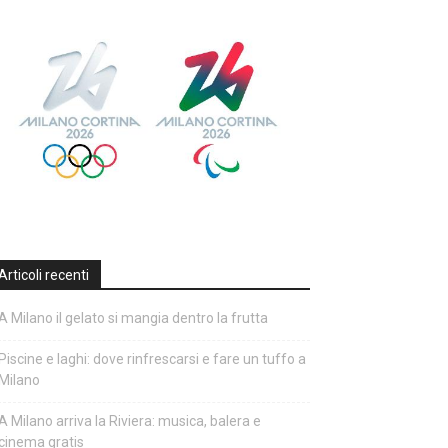
Articoli recenti
A Milano il gelato si mangia dentro la frutta
Piscine e laghi: dove rinfrescarsi e fare un tuffo a
Milano
A Milano arriva la Riviera: musica, balera e
cinema gratis