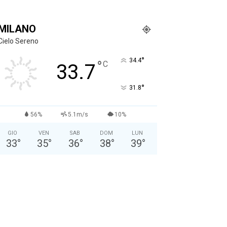
MILANO
Cielo Sereno
°
34.4
°
C
33.7
°
31.8
56%
5.1m/s
10%
GIO
VEN
SAB
DOM
LUN
33
°
35
°
36
°
38
°
39
°